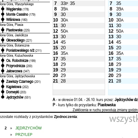
7
33
35
7
35
elona Góra, Wyszyńskiego
P
8
39
8
39
Węgierska
'
(178)
A
A
9
30
9
30
Monte Cassino
'
(179)
Wiśniowa
10
30
10
30
'
(180)
A
A
elona Góra, Ptasia
11
30
11
30
Piastowska
'
(225)
12
50
12
50
A
A
elona Góra, Jaskółcza
13
30
13
30
Głowackiego
'
(221)
14
45
14
45
elona Góra, Botaniczna
15
20
15
20
Poniatowskiego n/ż
'
(211)
16
35
16
35
A
A
elona Góra, Kożuchowska
17
35
17
35
Os. Robotnicze
'
(199)
18
29
18
29
Przyrodnicza
'
(200)
19
29
19
29
Jałowcowa
'
(347)
20
29
20
29
elona Góra, Jędrzychowska
21
28
21
28
Zawiszy Czarnego
'
(201)
Kąpielowa
'
(202)
Domeyki
'
(203)
Jędrzychów
'
(551)
A
- w okresie 01.04. - 26.10. kurs przez:
Jędrzychów dzi
P
- kurs tylko do przystanku:
Piastowska
Zakłócenia w ruchu powodują zmiany godzin
ozostałe rozkłady z przystanków
Zjednoczenia
:
2
JĘDRZYCHÓW
»
PRZYLEP
»