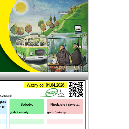
Ważny od:
01.04.2026
k.zgora.pl
ątek
Soboty:
Niedziele i święta:
CJE
godz./ minuty
godz./ minuty