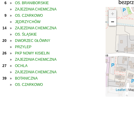
6
OS. BRANIBORSKIE
»
ZAJEZDNIA CHEMICZNA
»
+
9
OS. CZARKOWO
»
−
JĘDRZYCHÓW
»
14
ZAJEZDNIA CHEMICZNA
»
OS. ŚLĄSKIE
»
20
DWORZEC GŁÓWNY
»
PRZYLEP
»
26
PKP NOWY KISIELIN
»
ZAJEZDNIA CHEMICZNA
»
27
OCHLA
»
ZAJEZDNIA CHEMICZNA
»
39
BOTANICZNA
»
OS. CZARKOWO
»
Leaflet
| Ma