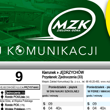
9
Kierunek » JĘDRZYCHÓW
Przystanek: Zjednoczenia (33)
Miejski Zakład Komunikacji Sp. z o.o., tel. 68 45-20-450, www.mz
IEJSCOWOŚĆ/ULICA/
PRZYSTANKI:
Poniedziałek - piątek
Poniedziałek - pi
W DNI NAUKI SZKOLNEJ
W FERIE I WAKA
Zjednoczenia
'
(33)
godz./ minuty
godz./ minuty
Rondo PCK/Lisia
'
(34)
elona Góra, al.Wojska Polskiego
5
09
5
09
Rondo PCK
'
(176)
6
04
40
6
04
40
A
A
Wojska Polskiego
'
(177)