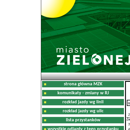
strona główna MZK
komunikaty - zmiany w RJ
rozkład jazdy wg linii
M
0
rozkład jazdy wg ulic
2
Zi
lista przystanków
3
wszystkie odjazdy z tego przystanku
4