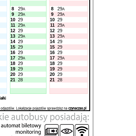
8
29
8
29
A
A
9
29
9
29
A
A
10
29
10
29
11
29
11
29
A
A
12
29
12
29
13
29
13
29
A
A
14
29
14
29
15
29
15
29
16
29
16
29
17
29
17
29
A
A
18
29
18
29
19
29
19
29
20
29
20
29
21
28
21
28
ałki
 odjazdów. Lokalizacje pojazdów sprawdzisz na
czynaczas.pl