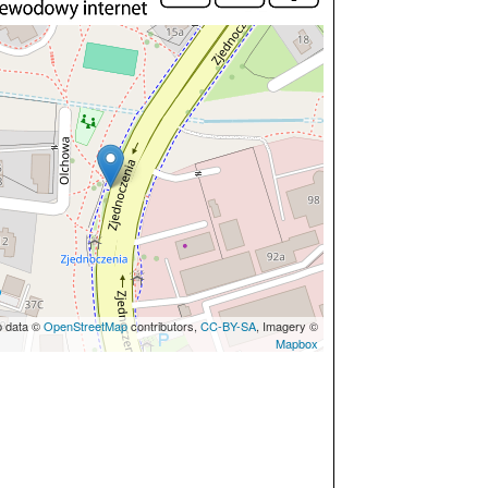
p data ©
OpenStreetMap
contributors,
CC-BY-SA
, Imagery ©
Mapbox