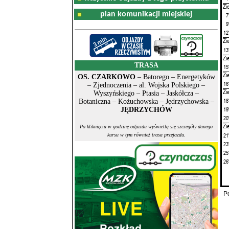
Zi
plan komunikacji miejskiej
7
9
12
Zi
13
Zi
TRASA
15
Zi
OS. CZARKOWO
– Batorego – Energetyków
16
– Zjednoczenia – al. Wojska Polskiego –
Zi
Wyszyńskiego – Ptasia – Jaskółcza –
18
Botaniczna – Kożuchowska – Jędrzychowska –
19
JĘDRZYCHÓW
20
Zi
Po kliknięciu w godzinę odjazdu wyświetlą się szczegóły danego
21
kursu w tym również trasa przejazdu.
23
25
26
P