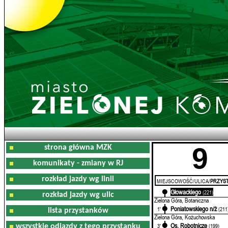
9
strona główna MZK
komunikaty - zmiany w RJ
rozkład jazdy wg linii
MIEJSCOWOŚĆ/ULICA/
PRZYST
Głowackiego
0'
(221)
rozkład jazdy wg ulic
Zielona Góra, Botaniczna
Poniatowskiego n/ż
1'
(211
lista przystanków
Zielona Góra, Kożuchowska
Os. Robotnicze
3'
(199)
wszystkie odjazdy z tego przystanku