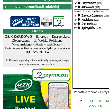
Przyrodnicza
4'
(200)
plan komunikacji miejskiej
Jałowcowa
5'
(347)
Zielona Góra, Jędrzychowska
Zawiszy Czarnego
6'
(201)
Kąpielowa
8'
(202)
Domeyki
10'
(203)
Jędrzychów
11'
(551)
TRASA
OS. CZARKOWO
– Batorego – Energetyków
– Zjednoczenia – al. Wojska Polskiego –
Wyszyńskiego – Ptasia – Jaskółcza –
Botaniczna – Kożuchowska – Jędrzychowska –
JĘDRZYCHÓW
Po kliknięciu w godzinę odjazdu wyświetlą się szczegóły danego
kursu w tym również trasa przejazdu.
Pozostałe rozkłady z prz
2
JĘDRZYCHÓ
»
PRZYLEP
»