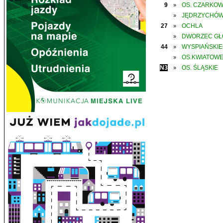
9
OS. CZARKO
»
JĘDRZYCHÓ
»
27
OCHLA
»
DWORZEC G
»
44
WYSPIAŃSKI
»
OS.KWIATOW
»
N3
OS. ŚLĄSKIE
»