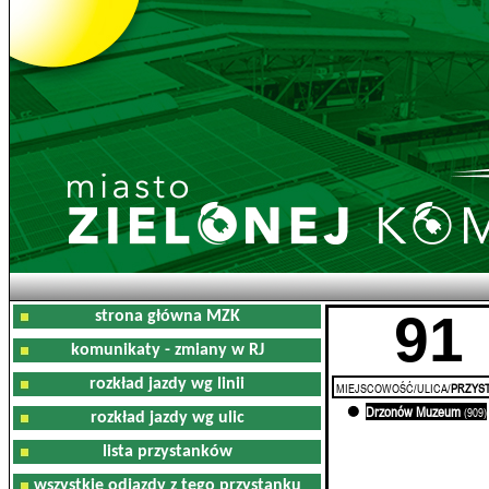
91
strona główna MZK
komunikaty - zmiany w RJ
rozkład jazdy wg linii
MIEJSCOWOŚĆ/ULICA/
PRZYST
Drzonów Muzeum
0'
(909)
rozkład jazdy wg ulic
lista przystanków
wszystkie odjazdy z tego przystanku