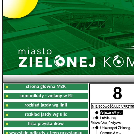
8
strona główna MZK
komunikaty - zmiany w RJ
rozkład jazdy wg linii
MIEJSCOWOŚĆ/ULICA/
PRZYST
Gajowa n/ż
0'
(155)
rozkład jazdy wg ulic
Lotnik
1'
(156)
Zielona Góra, Podgórna
lista przystanków
Uniwersytet Zielonog.
3'
Campus A
wszystkie odjazdy z tego przystanku
(157)