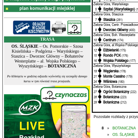
Zielona Góra, Waryńskiego
plan komunikacji miejskiej
Szpital (Waryńskiego)
5'
(
Zielona Góra, Staszica
Staszica
7'
(281)
Zielona Góra, Centr. Przesiadkow
Dworzec Główny
8'
(400)
Zielona Góra, Boh. Westerplatte
TRASA
Centrum
10'
(174)
Zielona Góra, al.Wojska Polskiego
OS. ŚLĄSKIE
– Os. Pomorskie – Szosa
Elżbietanki
12'
(175)
Kisielińska – Podgórna – Waryńskiego –
Rondo PCK
15'
(176)
Staszica – Dworzec Główny – Bohaterów
Wojska Polskiego
16'
(177)
Westerplatte – al. Wojska Polskiego –
Zielona Góra, Wyszyńskiego
Wyszyńskiego –
BOTANICZNA
Węgierska
19'
(178)
Monte Cassino
21'
(179)
Po kliknięciu w godzinę odjazdu wyświetlą się szczegóły danego
Wiśniowa
24'
(180)
kursu w tym również trasa przejazdu.
Zielona Góra, Botaniczna
Ogród Botaniczny
27'
(222)
Botaniczna
28'
(223)
Botaniczna
29'
(212)
Pozostałe rozkłady z prz
8
BOTANICZNA
»
OS. ŚLĄSKIE
»