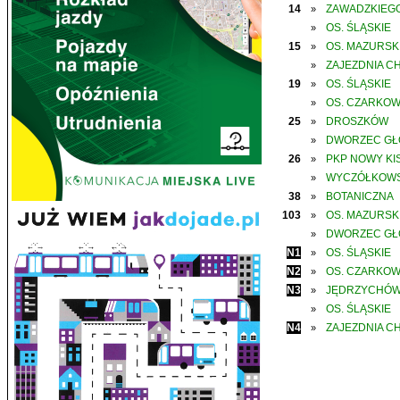
14
ZAWADZKIEGO
»
OS. ŚLĄSKIE
»
15
OS. MAZURSK
»
ZAJEZDNIA C
»
19
OS. ŚLĄSKIE
»
OS. CZARKO
»
25
DROSZKÓW
»
DWORZEC G
»
26
PKP NOWY KIS
»
WYCZÓŁKOWS
»
38
BOTANICZNA
»
103
OS. MAZURSK
»
DWORZEC G
»
N1
OS. ŚLĄSKIE
»
N2
OS. CZARKO
»
N3
JĘDRZYCHÓ
»
OS. ŚLĄSKIE
»
N4
ZAJEZDNIA C
»