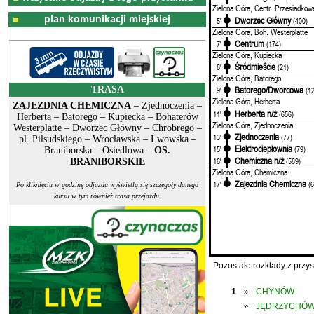
Zielona Góra, Centr. Przesiadkow
plan komunikacji miejskiej
Dworzec Główny
5'
(400)
Zielona Góra, Boh. Westerplatte
Centrum
7'
(174)
Zielona Góra, Kupiecka
Śródmieście
8'
(21)
Zielona Góra, Batorego
TRASA
Batorego/Dworcowa
9'
(1
Zielona Góra, Herberta
ZAJEZDNIA CHEMICZNA
– Zjednoczenia –
Herberta n/ż
11'
(656)
Herberta – Batorego – Kupiecka – Bohaterów
Zielona Góra, Zjednoczenia
Westerplatte – Dworzec Główny – Chrobrego –
Zjednoczenia
13'
(77)
pl. Piłsudskiego – Wrocławska – Lwowska –
Elektrociepłownia
15'
(79)
Braniborska – Osiedlowa –
OS.
Chemiczna n/ż
16'
(589)
BRANIBORSKIE
Zielona Góra, Chemiczna
Zajezdnia Chemiczna
17'
(
Po kliknięciu w godzinę odjazdu wyświetlą się szczegóły danego
kursu w tym również trasa przejazdu.
Pozostałe rozkłady z prz
1
CHYNÓW
»
JĘDRZYCHÓ
»