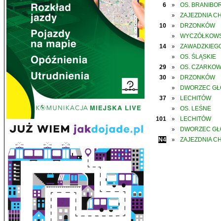
6
OS. BRANIBO
»
ZAJEZDNIA C
»
10
DRZONKÓW
»
WYCZÓŁKOWS
»
14
ZAWADZKIEGO
»
OS. ŚLĄSKIE
»
29
OS. CZARKO
»
30
DRZONKÓW
»
DWORZEC G
»
37
LECHITÓW
»
OS. LEŚNE
»
101
LECHITÓW
»
DWORZEC G
»
N4
ZAJEZDNIA C
»