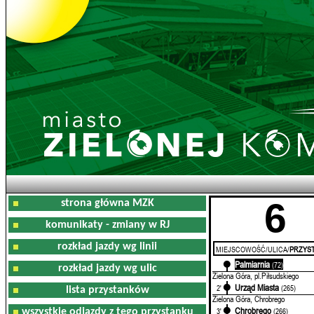
6
strona główna MZK
komunikaty - zmiany w RJ
rozkład jazdy wg linii
MIEJSCOWOŚĆ/ULICA/
PRZYST
Palmiarnia
0'
(72)
rozkład jazdy wg ulic
Zielona Góra, pl.Piłsudskiego
Urząd Miasta
2'
(265)
lista przystanków
Zielona Góra, Chrobrego
Chrobrego
3'
(266)
wszystkie odjazdy z tego przystanku