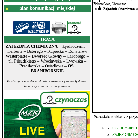
Zielona Góra, Chemiczna
plan komunikacji miejskiej
Zajezdnia Chemiczna
6'
(
TRASA
ZAJEZDNIA CHEMICZNA
– Zjednoczenia –
Herberta – Batorego – Kupiecka – Bohaterów
Westerplatte – Dworzec Główny – Chrobrego –
pl. Piłsudskiego – Wrocławska – Lwowska –
Braniborska – Osiedlowa –
OS.
BRANIBORSKIE
Po kliknięciu w godzinę odjazdu wyświetlą się szczegóły danego
kursu w tym również trasa przejazdu.
Pozostałe rozkłady z prz
6
OS. BRANIBO
»
ZAJEZDNIA C
»