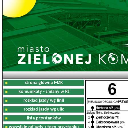
6
strona główna MZK
komunikaty - zmiany w RJ
rozkład jazdy wg linii
MIEJSCOWOŚĆ/ULICA/
PRZYST
Herberta n/ż
0'
(656)
rozkład jazdy wg ulic
Zielona Góra, Zjednoczenia
Zjednoczenia
2'
(77)
lista przystanków
Elektrociepłownia
4'
(79)
Chemiczna n/ż
wszystkie odjazdy z tego przystanku
5'
(589)