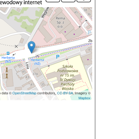
p data ©
OpenStreetMap
contributors,
CC-BY-SA
, Imagery ©
Mapbox