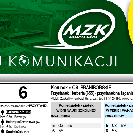
6
Kierunek » OS. BRANIBORSKIE
Przystanek: Herberta (655) - przystanek na żądani
Miejski Zakład Komunikacji Sp. z o.o., tel. 68 45-20-450, www.mz
IEJSCOWOŚĆ/ULICA/
PRZYSTANKI:
Poniedziałek - piątek
Poniedziałek - pi
W DNI NAUKI SZKOLNEJ
W FERIE I WAKA
Herberta n/ż
'
(655)
godz./ minuty
godz./ minuty
elona Góra, Batorego
Batorego/Dworcowa
'
(440)
5
03
59
5
03
59
elona Góra, Kupiecka
6
55
6
55
Śródmieście
'
(121)