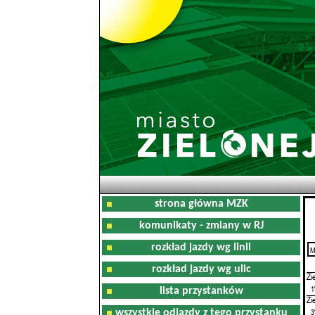
strona główna MZK
komunikaty - zmiany w RJ
rozkład jazdy wg linii
M
0
rozkład jazdy wg ulic
Zi
1
lista przystanków
Zi
3
wszystkie odjazdy z tego przystanku