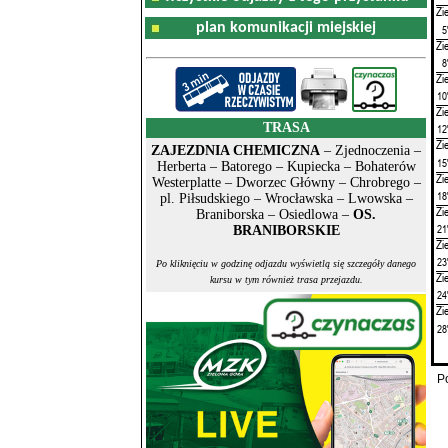
Zi
plan komunikacji miejskiej
5
Zi
8
Zi
10
Zi
TRASA
12
Zi
ZAJEZDNIA CHEMICZNA
– Zjednoczenia –
15
Herberta – Batorego – Kupiecka – Bohaterów
Zi
Westerplatte – Dworzec Główny – Chrobrego –
18
pl. Piłsudskiego – Wrocławska – Lwowska –
Zi
Braniborska – Osiedlowa –
OS.
21
BRANIBORSKIE
Zi
23
Po kliknięciu w godzinę odjazdu wyświetlą się szczegóły danego
Zi
kursu w tym również trasa przejazdu.
24
Zi
28
P