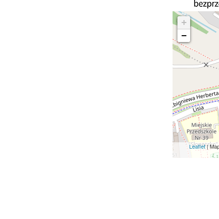
+
−
Leaflet
| Ma