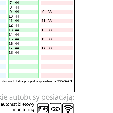
7
44
8
44
9
44
9
38
10
44
11
44
11
38
12
44
13
44
13
38
14
44
15
44
15
38
16
44
17
44
17
38
18
44
 odjazdów. Lokalizacje pojazdów sprawdzisz na
czynaczas.pl