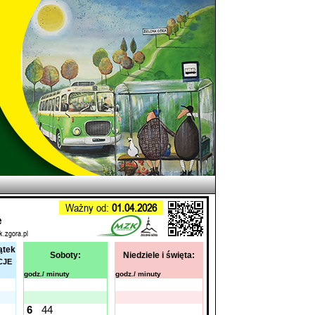
Ważny od:
01.04.2026
e
k.zgora.pl
ątek
Soboty:
Niedziele i święta:
CJE
godz./ minuty
godz./ minuty
6
44