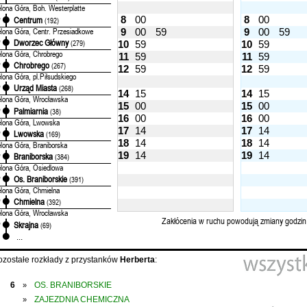
elona Góra, Boh. Westerplatte
8
00
8
00
Centrum
'
(192)
elona Góra, Centr. Przesiadkowe
9
00
59
9
00
59
Dworzec Główny
'
(279)
10
59
10
59
elona Góra, Chrobrego
11
59
11
59
Chrobrego
'
(267)
12
59
12
59
elona Góra, pl.Piłsudskiego
Urząd Miasta
'
(268)
14
15
14
15
elona Góra, Wrocławska
15
00
15
00
Palmiarnia
'
(38)
16
00
16
00
elona Góra, Lwowska
17
14
17
14
Lwowska
'
(169)
18
14
18
14
elona Góra, Braniborska
19
14
19
14
Braniborska
'
(384)
elona Góra, Osiedlowa
Os. Braniborskie
'
(391)
elona Góra, Chmielna
Chmielna
'
(392)
elona Góra, Wrocławska
Zakłócenia w ruchu powodują zmiany godzin
Skrajna
'
(69)
...
ozostałe rozkłady z przystanków
Herberta
:
6
OS. BRANIBORSKIE
»
ZAJEZDNIA CHEMICZNA
»