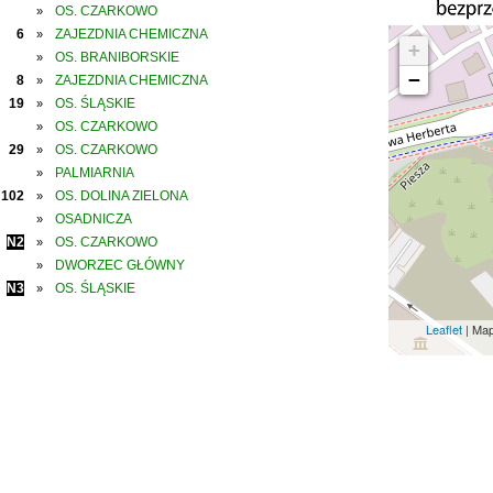
OS. CZARKOWO
»
6
ZAJEZDNIA CHEMICZNA
»
+
OS. BRANIBORSKIE
»
−
8
ZAJEZDNIA CHEMICZNA
»
19
OS. ŚLĄSKIE
»
OS. CZARKOWO
»
29
OS. CZARKOWO
»
PALMIARNIA
»
102
OS. DOLINA ZIELONA
»
OSADNICZA
»
N2
OS. CZARKOWO
»
DWORZEC GŁÓWNY
»
N3
OS. ŚLĄSKIE
»
Leaflet
| Ma