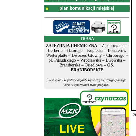
plan komunikacji miejskiej
TRASA
ZAJEZDNIA CHEMICZNA
– Zjednoczenia –
Herberta – Batorego – Kupiecka – Bohaterów
Westerplatte – Dworzec Główny – Chrobrego –
pl. Piłsudskiego – Wrocławska – Lwowska –
Braniborska – Osiedlowa –
OS.
BRANIBORSKIE
Po kliknięciu w godzinę odjazdu wyświetlą się szczegóły danego
kursu w tym również trasa przejazdu.
P