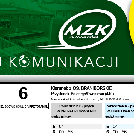
6
Kierunek » OS. BRANIBORSKIE
Przystanek: Batorego/Dworcowa (440)
Miejski Zakład Komunikacji Sp. z o.o., tel. 68 45-20-450, www.mz
IEJSCOWOŚĆ/ULICA/
PRZYSTANKI:
Poniedziałek - piątek
Poniedziałek - pi
W DNI NAUKI SZKOLNEJ
W FERIE I WAKA
godz./ minuty
godz./ minuty
5
04
5
04
6
00
56
6
00
56