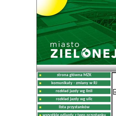
strona główna MZK
komunikaty - zmiany w RJ
rozkład jazdy wg linii
M
rozkład jazdy wg ulic
lista przystanków
wszystkie odjazdy z tego przystanku