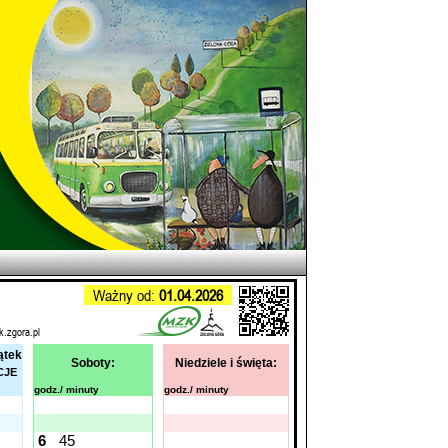
Ważny od:
01.04.2026
k.zgora.pl
ątek
Soboty:
Niedziele i święta:
CJE
godz./ minuty
godz./ minuty
6
45