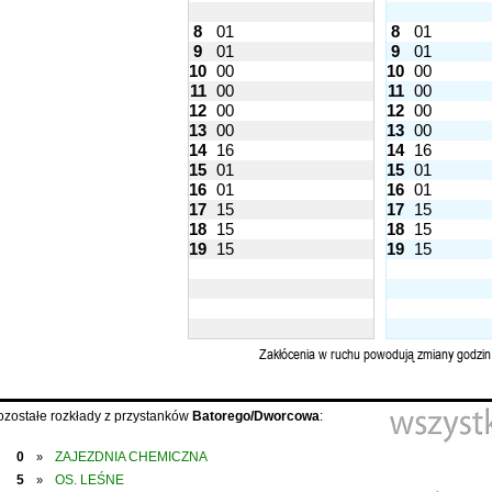
8
01
8
01
9
01
9
01
10
00
10
00
11
00
11
00
12
00
12
00
13
00
13
00
14
16
14
16
15
01
15
01
16
01
16
01
17
15
17
15
18
15
18
15
19
15
19
15
Zakłócenia w ruchu powodują zmiany godzin
ozostałe rozkłady z przystanków
Batorego/Dworcowa
:
0
ZAJEZDNIA CHEMICZNA
»
5
OS. LEŚNE
»