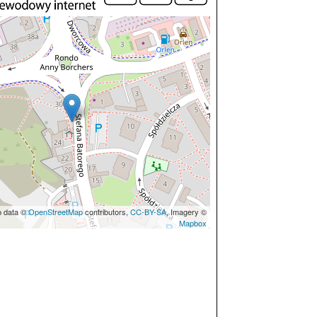
p data ©
OpenStreetMap
contributors,
CC-BY-SA
, Imagery ©
Mapbox