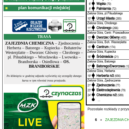
Wąska
6'
(70)
plan komunikacji miejskiej
Palmiarnia
8'
(72)
Zielona Góra, pl.Piłsudskiego
Urząd Miasta
10'
(265)
Zielona Góra, Chrobrego
Chrobrego
11'
(266)
Zielona Góra, Centr. Przesiadkow
TRASA
Dworzec Główny
13'
(400)
Zielona Góra, Boh. Westerplatte
ZAJEZDNIA CHEMICZNA
– Zjednoczenia –
Centrum
15'
(174)
Herberta – Batorego – Kupiecka – Bohaterów
Zielona Góra, Kupiecka
Westerplatte – Dworzec Główny – Chrobrego –
Śródmieście
16'
(21)
pl. Piłsudskiego – Wrocławska – Lwowska –
Zielona Góra, Batorego
Braniborska – Osiedlowa –
OS.
Batorego/Dworcowa
17'
(1
BRANIBORSKIE
Zielona Góra, Herberta
Herberta n/ż
19'
(656)
Po kliknięciu w godzinę odjazdu wyświetlą się szczegóły danego
Zielona Góra, Zjednoczenia
kursu w tym również trasa przejazdu.
Zjednoczenia
21'
(77)
Elektrociepłownia
23'
(79)
Chemiczna n/ż
24'
(589)
...
Pozostałe rozkłady z prz
6
ZAJEZDNIA C
»