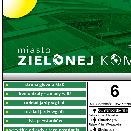
6
strona główna MZK
komunikaty - zmiany w RJ
rozkład jazdy wg linii
MIEJSCOWOŚĆ/ULICA/
PRZYST
Os. Braniborskie
0'
(391)
rozkład jazdy wg ulic
Zielona Góra, Chmielna
Chmielna
1'
(392)
lista przystanków
Zielona Góra, Wrocławska
Skrajna
5'
(69)
wszystkie odjazdy z tego przystanku