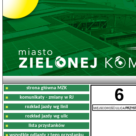
6
strona główna MZK
komunikaty - zmiany w RJ
rozkład jazdy wg linii
MIEJSCOWOŚĆ/ULICA/
PRZYST
rozkład jazdy wg ulic
lista przystanków
wszystkie odjazdy z tego przystanku