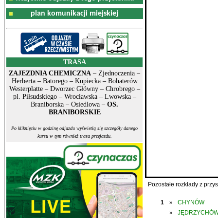
plan komunikacji miejskiej
TRASA
ZAJEZDNIA CHEMICZNA
– Zjednoczenia –
Herberta – Batorego – Kupiecka – Bohaterów
Westerplatte – Dworzec Główny – Chrobrego –
pl. Piłsudskiego – Wrocławska – Lwowska –
Braniborska – Osiedlowa –
OS.
BRANIBORSKIE
Po kliknięciu w godzinę odjazdu wyświetlą się szczegóły danego
kursu w tym również trasa przejazdu.
Pozostałe rozkłady z prz
1
CHYNÓW
»
JĘDRZYCHÓ
»