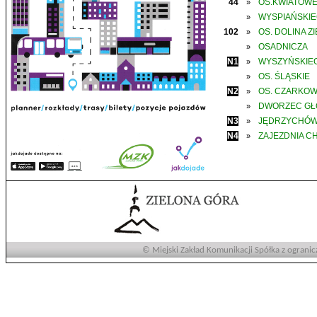
44
OS.KWIATOW
»
WYSPIAŃSKI
»
102
OS. DOLINA Z
»
OSADNICZA
»
N1
WYSZYŃSKIE
»
OS. ŚLĄSKIE
»
N2
OS. CZARKO
»
DWORZEC G
»
N3
JĘDRZYCHÓ
»
N4
ZAJEZDNIA C
»
© Miejski Zakład Komunikacji Spółka z ogranic