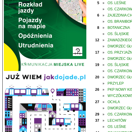
5
OS. LEŚNE
»
OS. CZARKO
»
6
ZAJEZDNIA C
»
OS. BRANIBO
»
8
BOTANICZNA
»
OS. ŚLĄSKIE
»
12
ZAWADZKIEGO
»
DWORZEC G
»
17
OS. PRZYJAŹN
»
DWORZEC G
»
19
OS. ŚLĄSKIE
»
OS. CZARKO
»
20
DWORZEC G
»
PRZYLEP
»
26
PKP NOWY KIS
»
WYCZÓŁKOWS
»
27
OCHLA
»
DWORZEC G
»
29
OS. CZARKO
»
37
LECHITÓW
»
OS. LEŚNE
»