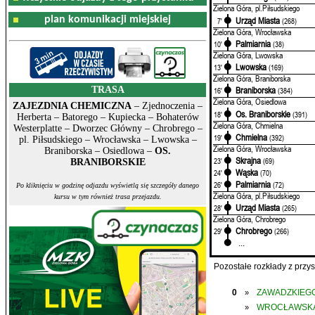
Zielona Góra, pl.Piłsudskiego
plan komunikacji miejskiej
Urząd Miasta
7'
(268)
Zielona Góra, Wrocławska
Palmiarnia
10'
(38)
Zielona Góra, Lwowska
Lwowska
13'
(169)
Zielona Góra, Braniborska
TRASA
Braniborska
16'
(384)
Zielona Góra, Osiedlowa
ZAJEZDNIA CHEMICZNA
– Zjednoczenia –
Os. Braniborskie
18'
(391)
Herberta – Batorego – Kupiecka – Bohaterów
Zielona Góra, Chmielna
Westerplatte – Dworzec Główny – Chrobrego –
Chmielna
19'
(392)
pl. Piłsudskiego – Wrocławska – Lwowska –
Zielona Góra, Wrocławska
Braniborska – Osiedlowa –
OS.
Skrajna
23'
(69)
BRANIBORSKIE
Wąska
24'
(70)
Palmiarnia
26'
(72)
Po kliknięciu w godzinę odjazdu wyświetlą się szczegóły danego
Zielona Góra, pl.Piłsudskiego
kursu w tym również trasa przejazdu.
Urząd Miasta
28'
(265)
Zielona Góra, Chrobrego
Chrobrego
29'
(266)
...
Pozostałe rozkłady z prz
0
ZAWADZKIEGO
»
WROCŁAWSK
»