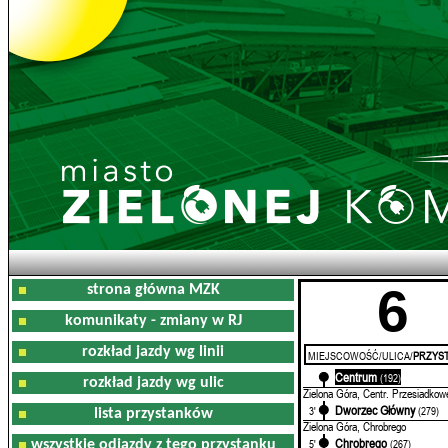
6
strona główna MZK
komunikaty - zmiany w RJ
rozkład jazdy wg linii
MIEJSCOWOŚĆ/ULICA/
PRZYST
Centrum
0'
(192)
rozkład jazdy wg ulic
Zielona Góra, Centr. Przesiadkow
Dworzec Główny
3'
(279)
lista przystanków
Zielona Góra, Chrobrego
Chrobrego
5'
(267)
wszystkie odjazdy z tego przystanku