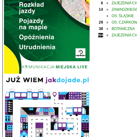
6
ZAJEZDNIA C
»
14
ZAWADZKIEGO
»
OS. ŚLĄSKIE
»
29
OS. CZARKO
»
38
BOTANICZNA
»
N4
ZAJEZDNIA C
»