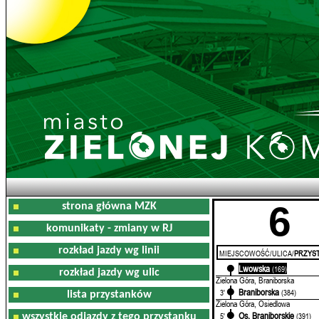
6
strona główna MZK
komunikaty - zmiany w RJ
rozkład jazdy wg linii
MIEJSCOWOŚĆ/ULICA/
PRZYST
Lwowska
0'
(169)
rozkład jazdy wg ulic
Zielona Góra, Braniborska
Braniborska
3'
(384)
lista przystanków
Zielona Góra, Osiedlowa
Os. Braniborskie
5'
(391)
wszystkie odjazdy z tego przystanku