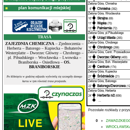
Zielona Góra, Chmielna
plan komunikacji miejskiej
Chmielna
6'
(392)
Zielona Góra, Wrocławska
Skrajna
10'
(69)
Wąska
11'
(70)
Palmiarnia
13'
(72)
Zielona Góra, pl.Piłsudskiego
TRASA
Urząd Miasta
15'
(265)
Zielona Góra, Chrobrego
ZAJEZDNIA CHEMICZNA
– Zjednoczenia –
Chrobrego
16'
(266)
Herberta – Batorego – Kupiecka – Bohaterów
Zielona Góra, Centr. Przesiadkow
Westerplatte – Dworzec Główny – Chrobrego –
Dworzec Główny
18'
(400)
pl. Piłsudskiego – Wrocławska – Lwowska –
Zielona Góra, Boh. Westerplatte
Braniborska – Osiedlowa –
OS.
Centrum
20'
(174)
BRANIBORSKIE
Zielona Góra, Kupiecka
Śródmieście
21'
(21)
Po kliknięciu w godzinę odjazdu wyświetlą się szczegóły danego
Zielona Góra, Batorego
kursu w tym również trasa przejazdu.
Batorego/Dworcowa
22'
(1
Zielona Góra, Herberta
Herberta n/ż
24'
(656)
...
Pozostałe rozkłady z prz
0
ZAWADZKIEGO
»
WROCŁAWSK
»