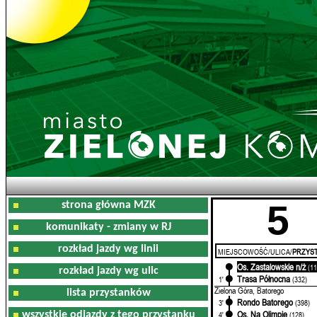
5
strona główna MZK
komunikaty - zmiany w RJ
rozkład jazdy wg linii
MIEJSCOWOŚĆ/ULICA/
PRZYST
Os. Zastalowskie n/ż
0'
(11
rozkład jazdy wg ulic
Trasa Północna
1'
(332)
Zielona Góra, Batorego
lista przystanków
Rondo Batorego
3'
(398)
Os. Na Olimpie
wszystkie odjazdy z tego przystanku
4'
(128)