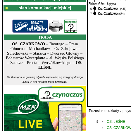
Zielona Góra - Łężyca
plan komunikacji miejskiej
Os. Czarkowo I
6'
(436)
Os. Czarkowo
7'
(654)
TRASA
OS. CZARKOWO
– Batorego – Trasa
Północna – Mechaników – Os. Zdrojowe –
Sulechowska – Staszica – Dworzec Główny –
Bohaterów Westerplatte – al. Wojska Polskiego
– Zacisze – Prosta – Wyczółkowskiego –
OS.
LEŚNE
Po kliknięciu w godzinę odjazdu wyświetlą się szczegóły danego
kursu w tym również trasa przejazdu.
Pozostałe rozkłady z prz
5
OS. LEŚNE
»
OS. CZARKO
»