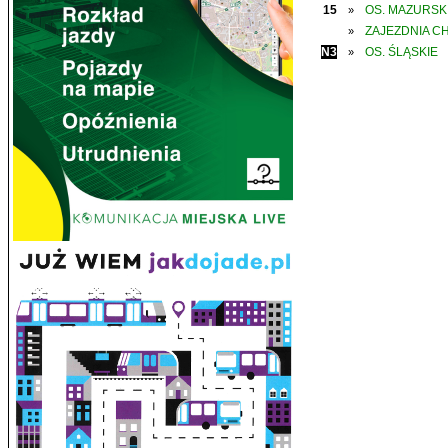
15
OS. MAZURSK
»
ZAJEZDNIA C
»
N3
OS. ŚLĄSKIE
»