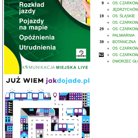
9
OS. CZARKO
»
JĘDRZYCHÓ
»
19
OS. ŚLĄSKIE
»
OS. CZARKO
»
29
OS. CZARKO
»
PALMIARNIA
»
39
BOTANICZNA
»
OS. CZARKO
»
N2
OS. CZARKO
»
DWORZEC G
»