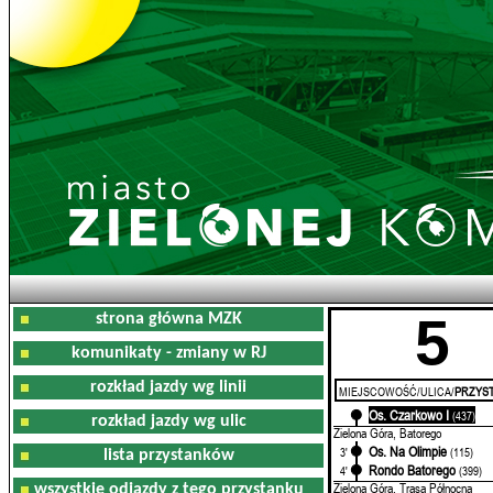
5
strona główna MZK
komunikaty - zmiany w RJ
rozkład jazdy wg linii
MIEJSCOWOŚĆ/ULICA/
PRZYST
Os. Czarkowo I
0'
(437)
rozkład jazdy wg ulic
Zielona Góra, Batorego
Os. Na Olimpie
3'
(115)
lista przystanków
Rondo Batorego
4'
(399)
Zielona Góra, Trasa Północna
wszystkie odjazdy z tego przystanku