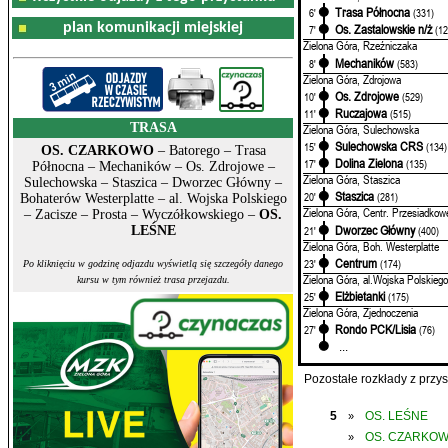
Trasa Północna
6'
(331)
plan komunikacji miejskiej
Os. Zastalowskie n/ż
7'
(12
Zielona Góra, Rzeźniczaka
Mechaników
8'
(583)
Zielona Góra, Zdrojowa
Os. Zdrojowe
10'
(529)
Ruczajowa
11'
(515)
TRASA
Zielona Góra, Sulechowska
Sulechowska CRS
15'
(134)
OS. CZARKOWO
– Batorego – Trasa
Dolina Zielona
17'
(135)
Północna – Mechaników – Os. Zdrojowe –
Zielona Góra, Staszica
Sulechowska – Staszica – Dworzec Główny –
Staszica
20'
(281)
Bohaterów Westerplatte – al. Wojska Polskiego
Zielona Góra, Centr. Przesiadkow
– Zacisze – Prosta – Wyczółkowskiego –
OS.
Dworzec Główny
21'
(400)
LEŚNE
Zielona Góra, Boh. Westerplatte
Centrum
23'
(174)
Po kliknięciu w godzinę odjazdu wyświetlą się szczegóły danego
Zielona Góra, al.Wojska Polskiego
kursu w tym również trasa przejazdu.
Elżbietanki
25'
(175)
Zielona Góra, Zjednoczenia
Rondo PCK/Lisia
27'
(76)
...
Pozostałe rozkłady z prz
5
OS. LEŚNE
»
OS. CZARKO
»