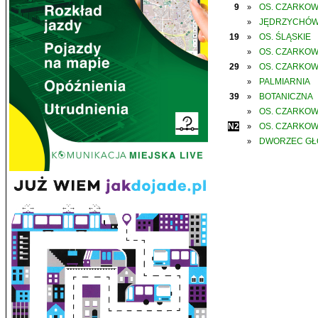
9
OS. CZARKO
»
JĘDRZYCHÓ
»
19
OS. ŚLĄSKIE
»
OS. CZARKO
»
29
OS. CZARKO
»
PALMIARNIA
»
39
BOTANICZNA
»
OS. CZARKO
»
N2
OS. CZARKO
»
DWORZEC G
»