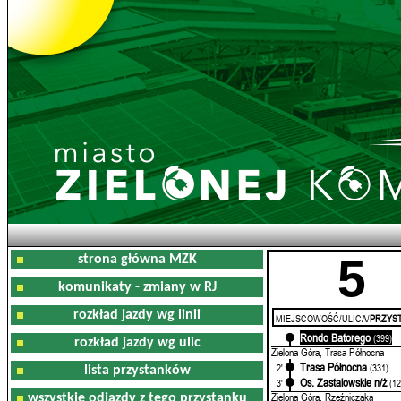
5
strona główna MZK
komunikaty - zmiany w RJ
rozkład jazdy wg linii
MIEJSCOWOŚĆ/ULICA/
PRZYST
Rondo Batorego
0'
(399)
rozkład jazdy wg ulic
Zielona Góra, Trasa Północna
Trasa Północna
2'
(331)
lista przystanków
Os. Zastalowskie n/ż
3'
(12
Zielona Góra, Rzeźniczaka
wszystkie odjazdy z tego przystanku