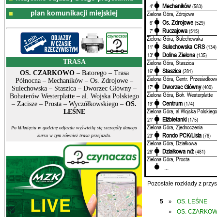
Mechaników
4'
(583)
plan komunikacji miejskiej
Zielona Góra, Zdrojowa
Os. Zdrojowe
6'
(529)
Ruczajowa
7'
(515)
Zielona Góra, Sulechowska
Sulechowska CRS
11'
(134)
Dolina Zielona
13'
(135)
TRASA
Zielona Góra, Staszica
Staszica
16'
(281)
OS. CZARKOWO
– Batorego – Trasa
Zielona Góra, Centr. Przesiadkow
Północna – Mechaników – Os. Zdrojowe –
Dworzec Główny
17'
(400)
Sulechowska – Staszica – Dworzec Główny –
Zielona Góra, Boh. Westerplatte
Bohaterów Westerplatte – al. Wojska Polskiego
Centrum
19'
(174)
– Zacisze – Prosta – Wyczółkowskiego –
OS.
Zielona Góra, al.Wojska Polskiego
LEŚNE
Elżbietanki
21'
(175)
Zielona Góra, Zjednoczenia
Po kliknięciu w godzinę odjazdu wyświetlą się szczegóły danego
Rondo PCK/Lisia
23'
(76)
kursu w tym również trasa przejazdu.
Zielona Góra, Działkowa
Działkowa n/ż
26'
(481)
Zielona Góra, Prosta
...
Pozostałe rozkłady z prz
5
OS. LEŚNE
»
OS. CZARKO
»