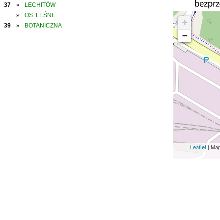
37
LECHITÓW
»
OS. LEŚNE
»
+
39
BOTANICZNA
»
−
Leaflet
| Ma