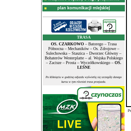
plan komunikacji miejskiej
TRASA
OS. CZARKOWO
– Batorego – Trasa
Północna – Mechaników – Os. Zdrojowe –
Sulechowska – Staszica – Dworzec Główny –
Bohaterów Westerplatte – al. Wojska Polskiego
– Zacisze – Prosta – Wyczółkowskiego –
OS.
LEŚNE
Po kliknięciu w godzinę odjazdu wyświetlą się szczegóły danego
kursu w tym również trasa przejazdu.
P