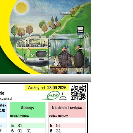
Ważny od:
23.09.2025
nie
k.zgora.pl
ątek
Soboty:
Niedziele i święta:
CJE
godz./ minuty
godz./ minuty
6
5
31
5
51
7
6
01
31
6
31