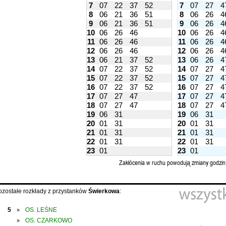
7
07
22
37
52
7
07
27
4
8
06
21
36
51
8
06
26
4
9
06
21
36
51
9
06
26
4
10
06
26
46
10
06
26
4
11
06
26
46
11
06
26
4
12
06
26
46
12
06
26
4
13
06
21
37
52
13
06
26
4
14
07
22
37
52
14
07
27
4
15
07
22
37
52
15
07
27
4
16
07
22
37
52
16
07
27
4
17
07
27
47
17
07
27
4
18
07
27
47
18
07
27
4
19
06
31
19
06
31
20
01
31
20
01
31
21
01
31
21
01
31
22
01
31
22
01
31
23
01
23
01
Zakłócenia w ruchu powodują zmiany godzin
ozostałe rozkłady z przystanków
Świerkowa
:
5
OS. LEŚNE
»
OS. CZARKOWO
»