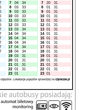
7
7
04
34
7
20
31
6
8
03
33
8
01
31
6
9
03
33
9
01
31
6
10
03
33
10
01
31
6
11
03
33
11
01
31
6
12
03
33
12
01
31
7
13
03
34
13
01
31
7
14
04
34
14
01
31
7
15
04
34
15
01
31
7
16
04
34
16
01
31
7
17
04
34
17
01
31
7
18
04
34
18
01
31
19
03
31
19
01
31
20
01
31
20
01
31
21
01
31
21
01
31
22
01
31
22
01
31
23
01
23
01
 odjazdów. Lokalizacje pojazdów sprawdzisz na
czynaczas.pl