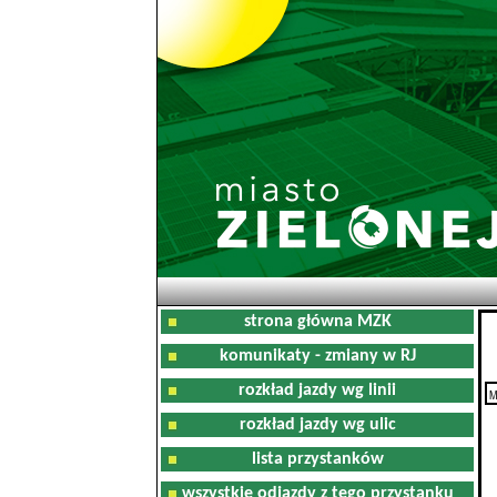
strona główna MZK
komunikaty - zmiany w RJ
rozkład jazdy wg linii
M
rozkład jazdy wg ulic
lista przystanków
wszystkie odjazdy z tego przystanku