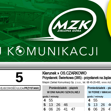
5
Kierunek » OS.CZARKOWO
Przystanek: Świerkowa (385) - przystanek na żąda
Miejski Zakład Komunikacji Sp. z o.o., tel. 68 45-20-450, www.mz
IEJSCOWOŚĆ/ULICA/
PRZYSTANKI:
Poniedziałek - piątek
Poniedziałek - pi
W DNI NAUKI SZKOLNEJ
W FERIE I WAKA
godz./ minuty
godz./ minuty
4
55
4
55
5
13
26
46
5
13
26
4
6
06
26
41
47
6
06
26
4