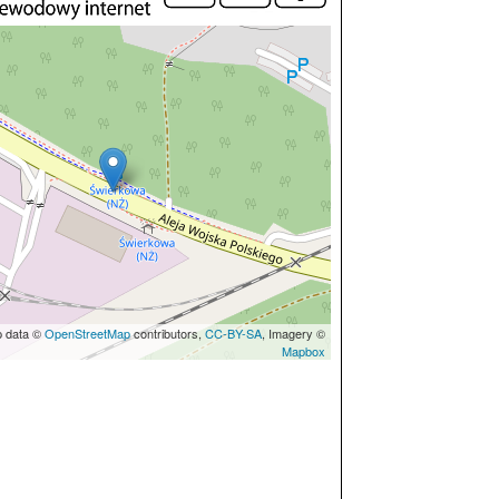
p data ©
OpenStreetMap
contributors,
CC-BY-SA
, Imagery ©
Mapbox