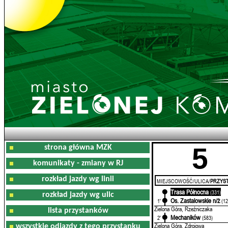
5
strona główna MZK
komunikaty - zmiany w RJ
rozkład jazdy wg linii
MIEJSCOWOŚĆ/ULICA/
PRZYST
Trasa Północna
0'
(331)
rozkład jazdy wg ulic
Os. Zastalowskie n/ż
1'
(12
Zielona Góra, Rzeźniczaka
lista przystanków
Mechaników
2'
(583)
Zielona Góra, Zdrojowa
wszystkie odjazdy z tego przystanku