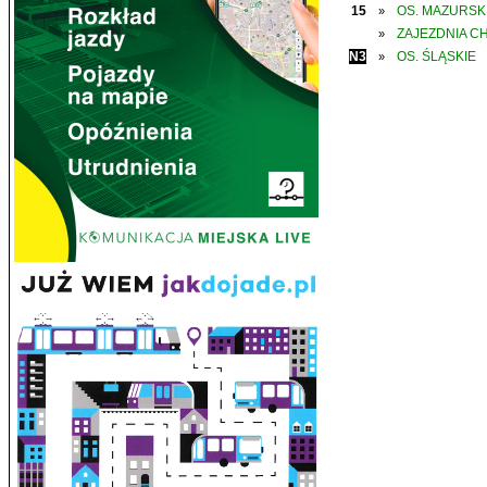
15
OS. MAZURSK
»
ZAJEZDNIA C
»
N3
OS. ŚLĄSKIE
»