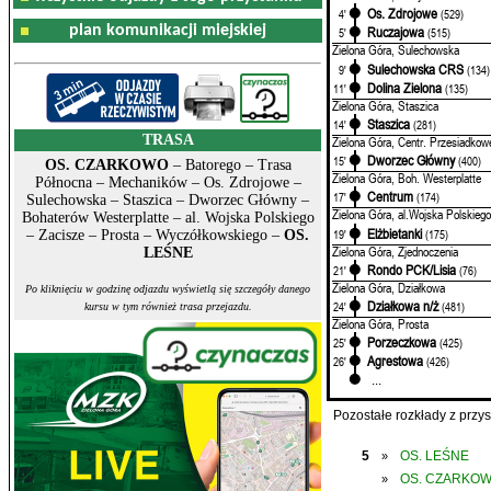
Os. Zdrojowe
4'
(529)
plan komunikacji miejskiej
Ruczajowa
5'
(515)
Zielona Góra, Sulechowska
Sulechowska CRS
9'
(134)
Dolina Zielona
11'
(135)
Zielona Góra, Staszica
Staszica
14'
(281)
TRASA
Zielona Góra, Centr. Przesiadkow
Dworzec Główny
15'
(400)
OS. CZARKOWO
– Batorego – Trasa
Zielona Góra, Boh. Westerplatte
Północna – Mechaników – Os. Zdrojowe –
Centrum
17'
(174)
Sulechowska – Staszica – Dworzec Główny –
Zielona Góra, al.Wojska Polskiego
Bohaterów Westerplatte – al. Wojska Polskiego
Elżbietanki
19'
(175)
– Zacisze – Prosta – Wyczółkowskiego –
OS.
Zielona Góra, Zjednoczenia
LEŚNE
Rondo PCK/Lisia
21'
(76)
Zielona Góra, Działkowa
Po kliknięciu w godzinę odjazdu wyświetlą się szczegóły danego
Działkowa n/ż
24'
(481)
kursu w tym również trasa przejazdu.
Zielona Góra, Prosta
Porzeczkowa
25'
(425)
Agrestowa
26'
(426)
...
Pozostałe rozkłady z prz
5
OS. LEŚNE
»
OS. CZARKO
»