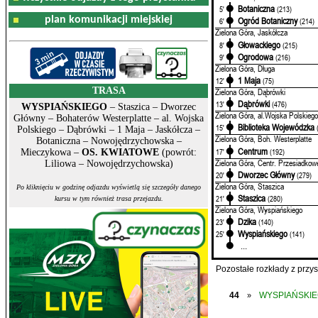
Botaniczna
5'
(213)
plan komunikacji miejskiej
Ogród Botaniczny
6'
(214)
Zielona Góra, Jaskółcza
Głowackiego
8'
(215)
Ogrodowa
9'
(216)
Zielona Góra, Długa
1 Maja
12'
(75)
TRASA
Zielona Góra, Dąbrówki
Dąbrówki
13'
(476)
WYSPIAŃSKIEGO
– Staszica – Dworzec
Zielona Góra, al.Wojska Polskiego
Główny – Bohaterów Westerplatte – al. Wojska
Biblioteka Wojewódzka
15'
Polskiego – Dąbrówki – 1 Maja – Jaskółcza –
Zielona Góra, Boh. Westerplatte
Botaniczna – Nowojędrzychowska –
Centrum
17'
(192)
Mieczykowa –
OS. KWIATOWE
(powrót:
Zielona Góra, Centr. Przesiadkow
Liliowa – Nowojędrzychowska)
Dworzec Główny
20'
(279)
Zielona Góra, Staszica
Po kliknięciu w godzinę odjazdu wyświetlą się szczegóły danego
Staszica
21'
(280)
kursu w tym również trasa przejazdu.
Zielona Góra, Wyspiańskiego
Dzika
23'
(140)
Wyspiańskiego
25'
(141)
...
Pozostałe rozkłady z prz
44
WYSPIAŃSKI
»