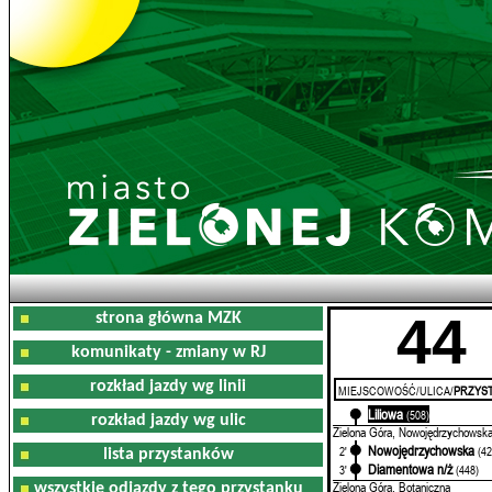
44
strona główna MZK
komunikaty - zmiany w RJ
rozkład jazdy wg linii
MIEJSCOWOŚĆ/ULICA/
PRZYST
Liliowa
0'
(508)
rozkład jazdy wg ulic
Zielona Góra, Nowojędrzychowsk
Nowojędrzychowska
2'
(42
lista przystanków
Diamentowa n/ż
3'
(448)
Zielona Góra, Botaniczna
wszystkie odjazdy z tego przystanku