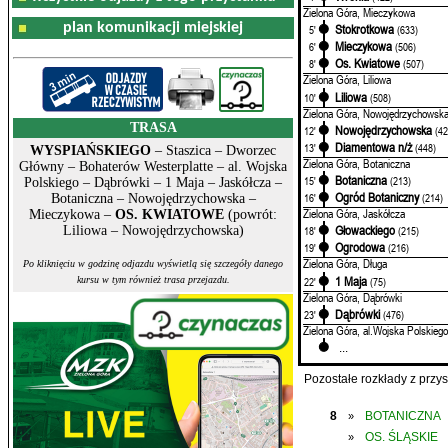
Zielona Góra, Mieczykowa
plan komunikacji miejskiej
Stokrotkowa
5'
(633)
Mieczykowa
6'
(506)
Os. Kwiatowe
8'
(507)
Zielona Góra, Liliowa
Liliowa
10'
(508)
Zielona Góra, Nowojędrzychowsk
TRASA
Nowojędrzychowska
12'
(42
Diamentowa n/ż
13'
(448)
WYSPIAŃSKIEGO
– Staszica – Dworzec
Zielona Góra, Botaniczna
Główny – Bohaterów Westerplatte – al. Wojska
Botaniczna
15'
(213)
Polskiego – Dąbrówki – 1 Maja – Jaskółcza –
Ogród Botaniczny
16'
(214)
Botaniczna – Nowojędrzychowska –
Zielona Góra, Jaskółcza
Mieczykowa –
OS. KWIATOWE
(powrót:
Głowackiego
Liliowa – Nowojędrzychowska)
18'
(215)
Ogrodowa
19'
(216)
Zielona Góra, Długa
Po kliknięciu w godzinę odjazdu wyświetlą się szczegóły danego
1 Maja
22'
(75)
kursu w tym również trasa przejazdu.
Zielona Góra, Dąbrówki
Dąbrówki
23'
(476)
Zielona Góra, al.Wojska Polskiego
...
Pozostałe rozkłady z prz
8
BOTANICZNA
»
OS. ŚLĄSKIE
»