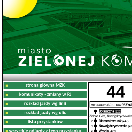
44
strona główna MZK
komunikaty - zmiany w RJ
rozkład jazdy wg linii
MIEJSCOWOŚĆ/ULICA/
PRZYST
Botaniczna
0'
(223)
rozkład jazdy wg ulic
Zielona Góra, Nowojędrzychowsk
Diamentowa n/ż
2'
(447)
lista przystanków
Nowojędrzychowska
3'
(42
Wronia
wszystkie odjazdy z tego przystanku
4'
(422)