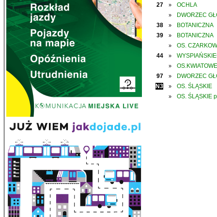
27
OCHLA
»
DWORZEC G
»
38
BOTANICZNA
»
39
BOTANICZNA
»
OS. CZARKO
»
44
WYSPIAŃSKI
»
OS.KWIATOW
»
97
DWORZEC G
»
N3
OS. ŚLĄSKIE
»
OS. ŚLĄSKIE p
»