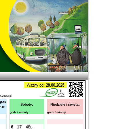
Ważny od:
28.06.2025
k.zgora.pl
ątek
Soboty:
Niedziele i święta:
CJE
godz./ minuty
godz./ minuty
6
17
48
B