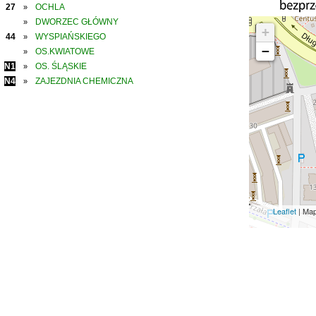
27
OCHLA
»
DWORZEC GŁÓWNY
»
+
44
WYSPIAŃSKIEGO
»
−
OS.KWIATOWE
»
N1
OS. ŚLĄSKIE
»
N4
ZAJEZDNIA CHEMICZNA
»
Leaflet
| Ma