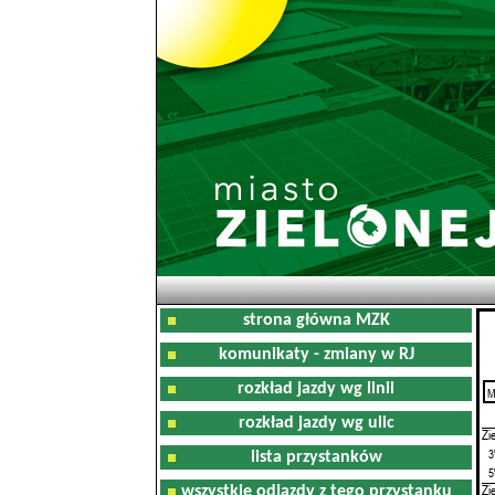
strona główna MZK
komunikaty - zmiany w RJ
rozkład jazdy wg linii
M
0
rozkład jazdy wg ulic
Zi
3
lista przystanków
5
Zi
wszystkie odjazdy z tego przystanku