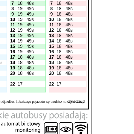
7
18
48
7
18
48
B
B
8
19
49
8
18
48
B
B
9
19
49
9
18
48
B
B
10
19
49
10
18
48
B
B
11
19
49
11
18
48
B
B
12
19
49
12
18
48
B
B
13
19
49
13
18
48
B
B
14
19
49
14
18
48
B
B
15
19
49
15
18
48
B
B
16
19
49
16
18
48
B
B
17
18
48
17
18
48
B
B
6
18
18
48
18
18
48
B
B
19
18
48
19
18
48
B
B
20
18
48
20
18
48
B
B
22
17
22
17
 odjazdów. Lokalizacje pojazdów sprawdzisz na
czynaczas.pl