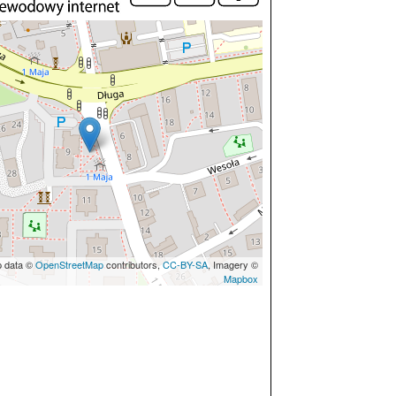
p data ©
OpenStreetMap
contributors,
CC-BY-SA
, Imagery ©
Mapbox