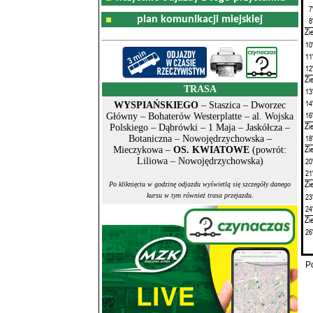
7
plan komunikacji miejskiej
8
Zi
10
11
12
Zi
TRASA
13
14
WYSPIAŃSKIEGO
– Staszica – Dworzec
16
Główny – Bohaterów Westerplatte – al. Wojska
Zi
Polskiego – Dąbrówki – 1 Maja – Jaskółcza –
18
Botaniczna – Nowojędrzychowska –
Zi
Mieczykowa –
OS. KWIATOWE
(powrót:
Liliowa – Nowojędrzychowska)
20
21
Zi
Po kliknięciu w godzinę odjazdu wyświetlą się szczegóły danego
23
kursu w tym również trasa przejazdu.
24
Zi
26
P