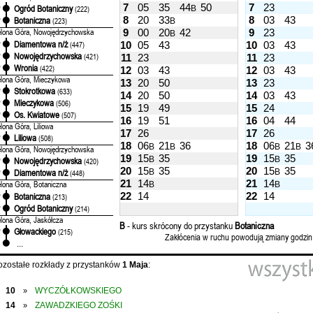
7
05
35
44
50
7
23
Ogród Botaniczny
B
'
(222)
8
20
33
8
03
43
Botaniczna
'
(223)
B
elona Góra, Nowojędrzychowska
9
00
20
42
9
23
B
Diamentowa n/ż
'
(447)
10
05
43
10
03
43
Nowojędrzychowska
'
(421)
11
23
11
23
Wronia
'
(422)
12
03
43
12
03
43
elona Góra, Mieczykowa
13
20
50
13
23
Stokrotkowa
'
(633)
14
20
50
14
03
43
Mieczykowa
'
(506)
15
19
49
15
24
Os. Kwiatowe
'
(507)
16
19
51
16
04
44
elona Góra, Liliowa
17
26
17
26
Liliowa
'
(508)
18
06
21
36
18
06
21
3
B
B
B
B
elona Góra, Nowojędrzychowska
19
15
35
19
15
35
B
B
Nowojędrzychowska
'
(420)
20
15
35
20
15
35
B
B
Diamentowa n/ż
'
(448)
21
14
21
14
elona Góra, Botaniczna
B
B
22
14
22
14
Botaniczna
'
(213)
Ogród Botaniczny
'
(214)
elona Góra, Jaskółcza
B
- kurs skrócony do przystanku
Botaniczna
Głowackiego
'
(215)
Zakłócenia w ruchu powodują zmiany godzin
...
ozostałe rozkłady z przystanków
1 Maja
:
10
WYCZÓŁKOWSKIEGO
»
14
ZAWADZKIEGO ZOŚKI
»