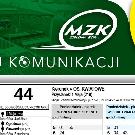
44
Kierunek » OS. KWIATOWE
Przystanek: 1 Maja (219)
Miejski Zakład Komunikacji Sp. z o.o., tel. 68 45-20-450, www.mz
IEJSCOWOŚĆ/ULICA/
PRZYSTANKI:
Poniedziałek - piątek
Poniedziałek - pi
W DNI NAUKI SZKOLNEJ
W FERIE I WAKA
1 Maja
'
(219)
godz./ minuty
godz./ minuty
elona Góra, Jaskółcza
Ogrodowa
'
(220)
5
01
55
5
01
Głowackiego
'
(221)
6
24
6
04
43
elona Góra, Botaniczna