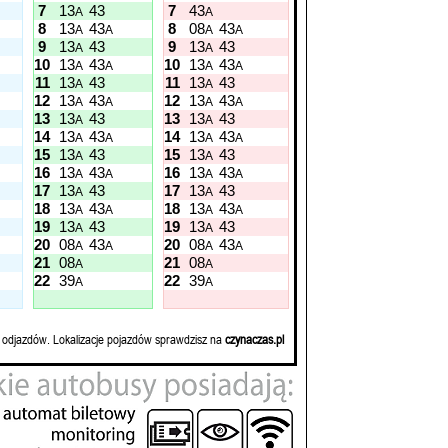
7
13
43
7
43
A
A
8
13
43
8
08
43
A
A
A
A
9
13
43
9
13
43
A
A
10
13
43
10
13
43
A
A
A
A
11
13
43
11
13
43
A
A
12
13
43
12
13
43
A
A
A
A
13
13
43
13
13
43
A
A
14
13
43
14
13
43
A
A
A
A
15
13
43
15
13
43
A
A
16
13
43
16
13
43
A
A
A
A
17
13
43
17
13
43
A
A
18
13
43
18
13
43
A
A
A
A
19
13
43
19
13
43
A
A
20
08
43
20
08
43
A
A
A
A
21
08
21
08
A
A
22
39
22
39
A
A
 odjazdów. Lokalizacje pojazdów sprawdzisz na
czynaczas.pl