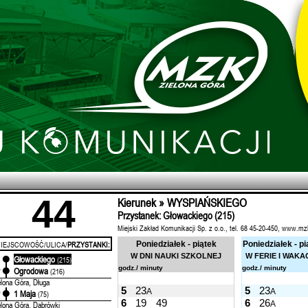
44
Kierunek » WYSPIAŃSKIEGO
Przystanek: Głowackiego (215)
Miejski Zakład Komunikacji Sp. z o.o., tel. 68 45-20-450, www.mz
IEJSCOWOŚĆ/ULICA/
PRZYSTANKI:
Poniedziałek - piątek
Poniedziałek - pi
W DNI NAUKI SZKOLNEJ
W FERIE I WAKA
Głowackiego
'
(215)
godz./ minuty
godz./ minuty
Ogrodowa
'
(216)
elona Góra, Długa
5
23
5
23
A
A
1 Maja
'
(75)
6
19
49
6
26
A
elona Góra, Dąbrówki