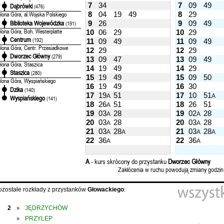
7
34
7
09
49
Dąbrówki
'
(476)
8
04
19
49
8
29
elona Góra, al.Wojska Polskiego
Biblioteka Wojewódzka
9
26
9
09
49
'
(191)
elona Góra, Boh. Westerplatte
10
06
29
10
29
Centrum
'
(192)
11
09
49
11
09
49
elona Góra, Centr. Przesiadkowe
12
29
12
29
Dworzec Główny
'
(279)
13
09
47
13
09
49
elona Góra, Staszica
14
19
49
14
29
Staszica
'
(280)
15
19
49
15
09
50
elona Góra, Wyspiańskiego
16
19
49
16
30
Dzika
'
(140)
17
19
51
17
10
51
A
A
Wyspiańskiego
'
(141)
18
26
51
18
26
51
A
19
03
28
19
02
28
A
A
20
03
28
20
03
28
A
A
21
03
28
21
03
28
A
A
A
A
22
36
22
36
A
A
A
- kurs skrócony do przystanku
Dworzec Główny
Zakłócenia w ruchu powodują zmiany godzin
ozostałe rozkłady z przystanków
Głowackiego
:
2
JĘDRZYCHÓW
»
PRZYLEP
»