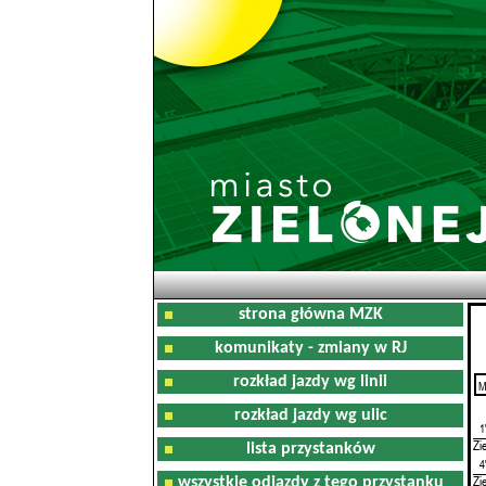
strona główna MZK
komunikaty - zmiany w RJ
rozkład jazdy wg linii
M
0
rozkład jazdy wg ulic
1
Zi
lista przystanków
4
Zi
wszystkie odjazdy z tego przystanku