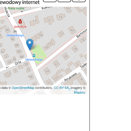
p data ©
OpenStreetMap
contributors,
CC-BY-SA
, Imagery ©
Mapbox