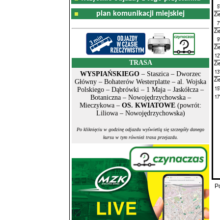
5
plan komunikacji miejskiej
Zi
7
Zi
9
Zi
12
TRASA
Zi
13
WYSPIAŃSKIEGO
– Staszica – Dworzec
Zi
Główny – Bohaterów Westerplatte – al. Wojska
15
Polskiego – Dąbrówki – 1 Maja – Jaskółcza –
17
Botaniczna – Nowojędrzychowska –
Mieczykowa –
OS. KWIATOWE
(powrót:
Liliowa – Nowojędrzychowska)
Po kliknięciu w godzinę odjazdu wyświetlą się szczegóły danego
kursu w tym również trasa przejazdu.
P