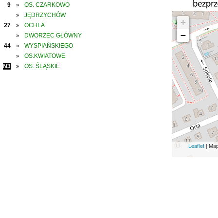
9
OS. CZARKOWO
»
JĘDRZYCHÓW
»
+
27
OCHLA
»
−
DWORZEC GŁÓWNY
»
44
WYSPIAŃSKIEGO
»
OS.KWIATOWE
»
N3
OS. ŚLĄSKIE
»
Leaflet
| Ma