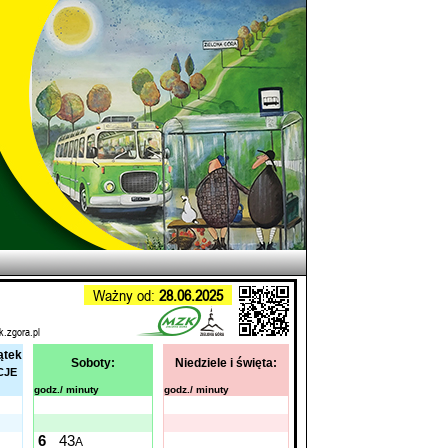
Ważny od:
28.06.2025
k.zgora.pl
ątek
Soboty:
Niedziele i święta:
CJE
godz./ minuty
godz./ minuty
6
43
A