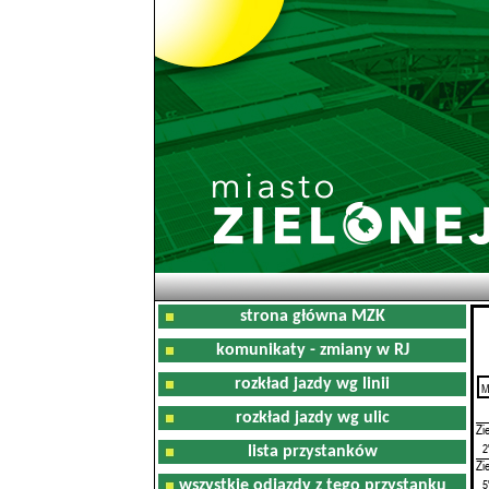
strona główna MZK
komunikaty - zmiany w RJ
rozkład jazdy wg linii
M
0
rozkład jazdy wg ulic
Zi
2
lista przystanków
Zi
5
wszystkie odjazdy z tego przystanku