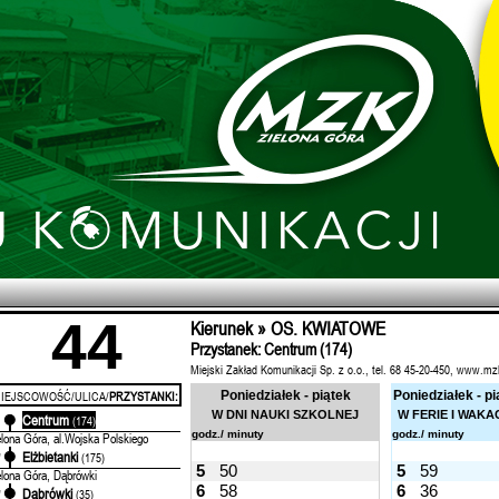
44
Kierunek » OS. KWIATOWE
Przystanek: Centrum (174)
Miejski Zakład Komunikacji Sp. z o.o., tel. 68 45-20-450, www.mz
IEJSCOWOŚĆ/ULICA/
PRZYSTANKI:
Poniedziałek - piątek
Poniedziałek - pi
W DNI NAUKI SZKOLNEJ
W FERIE I WAKA
Centrum
'
(174)
godz./ minuty
godz./ minuty
elona Góra, al.Wojska Polskiego
Elżbietanki
'
(175)
5
50
5
59
elona Góra, Dąbrówki
6
58
6
36
Dąbrówki
'
(35)