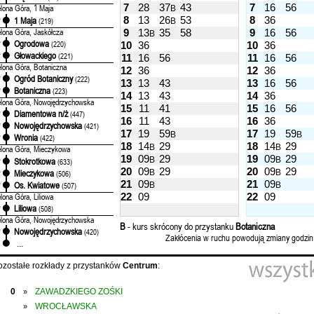
7
28
37
43
7
16
56
elona Góra, 1 Maja
B
8
13
26
53
8
36
1 Maja
'
(219)
B
elona Góra, Jaskółcza
9
13
35
58
9
16
56
B
Ogrodowa
'
(220)
10
36
10
36
Głowackiego
'
(221)
11
16
56
11
16
56
elona Góra, Botaniczna
12
36
12
36
Ogród Botaniczny
'
(222)
13
13
43
13
16
56
Botaniczna
'
(223)
14
13
43
14
36
elona Góra, Nowojędrzychowska
15
11
41
15
16
56
Diamentowa n/ż
'
(447)
16
11
43
16
36
Nowojędrzychowska
'
(421)
17
19
59
17
19
59
B
B
Wronia
'
(422)
18
14
29
18
14
29
B
B
elona Góra, Mieczykowa
19
09
29
19
09
29
B
B
Stokrotkowa
'
(633)
20
09
29
20
09
29
Mieczykowa
B
B
'
(506)
21
09
21
09
Os. Kwiatowe
'
(507)
B
B
elona Góra, Liliowa
22
09
22
09
Liliowa
'
(508)
elona Góra, Nowojędrzychowska
B
- kurs skrócony do przystanku
Botaniczna
Nowojędrzychowska
'
(420)
Zakłócenia w ruchu powodują zmiany godzin
...
ozostałe rozkłady z przystanków
Centrum
:
0
ZAWADZKIEGO ZOŚKI
»
WROCŁAWSKA
»