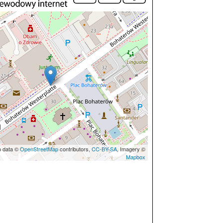
p data ©
OpenStreetMap
contributors,
CC-BY-SA
, Imagery ©
Mapbox