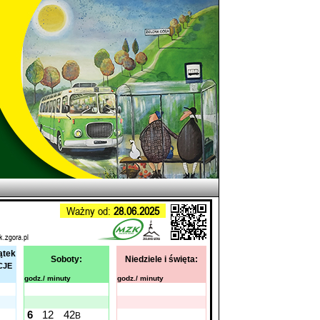
Ważny od:
28.06.2025
k.zgora.pl
ątek
Soboty:
Niedziele i święta:
CJE
godz./ minuty
godz./ minuty
6
12
42
B