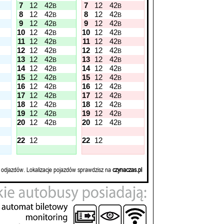
7
12
42
7
12
42
B
B
8
12
42
8
12
42
B
B
9
12
42
9
12
42
B
B
10
12
42
10
12
42
B
B
11
12
42
11
12
42
B
B
12
12
42
12
12
42
B
B
13
12
42
13
12
42
B
B
14
12
42
14
12
42
B
B
15
12
42
15
12
42
B
B
16
12
42
16
12
42
B
B
17
12
42
17
12
42
B
B
18
12
42
18
12
42
B
B
19
12
42
19
12
42
B
B
20
12
42
20
12
42
B
B
22
12
22
12
 odjazdów. Lokalizacje pojazdów sprawdzisz na
czynaczas.pl