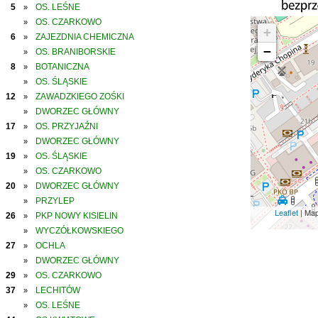
5
OS. LEŚNE
»
OS. CZARKOWO
»
+
6
ZAJEZDNIA CHEMICZNA
»
−
OS. BRANIBORSKIE
»
8
BOTANICZNA
»
OS. ŚLĄSKIE
»
12
ZAWADZKIEGO ZOŚKI
»
DWORZEC GŁÓWNY
»
17
OS. PRZYJAŹNI
»
DWORZEC GŁÓWNY
»
19
OS. ŚLĄSKIE
»
OS. CZARKOWO
»
20
DWORZEC GŁÓWNY
»
PRZYLEP
»
Leaflet
| Ma
26
PKP NOWY KISIELIN
»
WYCZÓŁKOWSKIEGO
»
27
OCHLA
»
DWORZEC GŁÓWNY
»
29
OS. CZARKOWO
»
37
LECHITÓW
»
OS. LEŚNE
»