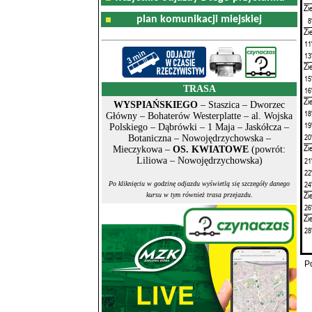
Zi
plan komunikacji miejskiej
8
Zi
11
13
Zi
15
TRASA
16
Zi
WYSPIAŃSKIEGO
– Staszica – Dworzec
18
Główny – Bohaterów Westerplatte – al. Wojska
19
Polskiego – Dąbrówki – 1 Maja – Jaskółcza –
20
Botaniczna – Nowojędrzychowska –
Zi
Mieczykowa –
OS. KWIATOWE
(powrót:
21
Liliowa – Nowojędrzychowska)
22
24
Po kliknięciu w godzinę odjazdu wyświetlą się szczegóły danego
Zi
kursu w tym również trasa przejazdu.
26
Zi
28
P