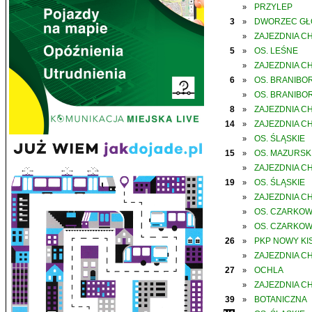
PRZYLEP
»
3
DWORZEC G
»
ZAJEZDNIA C
»
5
OS. LEŚNE
»
ZAJEZDNIA C
»
6
OS. BRANIBO
»
OS. BRANIBO
»
8
ZAJEZDNIA C
»
14
ZAJEZDNIA C
»
OS. ŚLĄSKIE
»
15
OS. MAZURSK
»
ZAJEZDNIA C
»
19
OS. ŚLĄSKIE
»
ZAJEZDNIA C
»
OS. CZARKO
»
OS. CZARKO
»
26
PKP NOWY KIS
»
ZAJEZDNIA C
»
27
OCHLA
»
ZAJEZDNIA C
»
39
BOTANICZNA
»