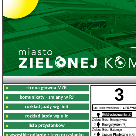
3
strona główna MZK
komunikaty - zmiany w RJ
rozkład jazdy wg linii
MIEJSCOWOŚĆ/ULICA/
PRZYST
Elektrociepłownia
0'
(32)
rozkład jazdy wg ulic
Zielona Góra, Energetyków
Energetyków
2'
(78)
lista przystanków
Zielona Góra, Batorego
Liceum Plastyczne
5'
(120)
wszystkie odjazdy z tego przystanku