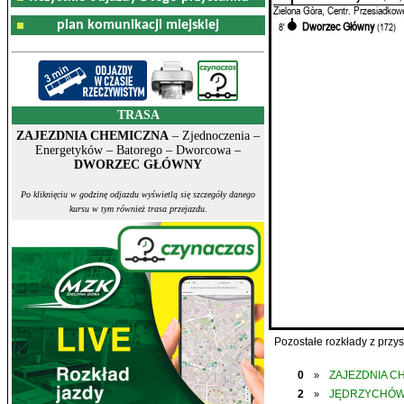
Zielona Góra, Centr. Przesiadkow
plan komunikacji miejskiej
Dworzec Główny
8'
(172)
TRASA
ZAJEZDNIA CHEMICZNA
– Zjednoczenia –
Energetyków – Batorego – Dworcowa –
DWORZEC GŁÓWNY
Po kliknięciu w godzinę odjazdu wyświetlą się szczegóły danego
kursu w tym również trasa przejazdu.
Pozostałe rozkłady z prz
0
ZAJEZDNIA C
»
2
JĘDRZYCHÓ
»