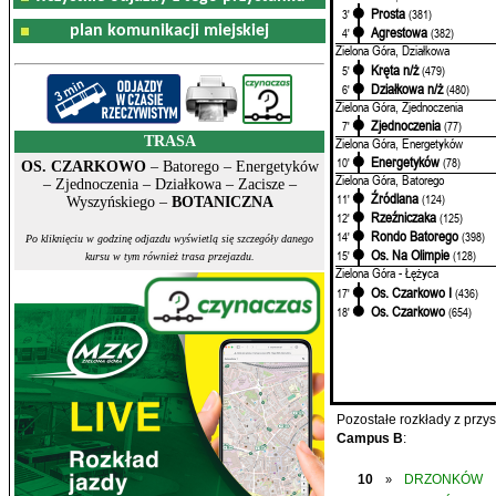
Prosta
3'
(381)
plan komunikacji miejskiej
Agrestowa
4'
(382)
Zielona Góra, Działkowa
Kręta n/ż
5'
(479)
Działkowa n/ż
6'
(480)
Zielona Góra, Zjednoczenia
Zjednoczenia
7'
(77)
TRASA
Zielona Góra, Energetyków
Energetyków
10'
(78)
OS. CZARKOWO
– Batorego – Energetyków
Zielona Góra, Batorego
– Zjednoczenia – Działkowa – Zacisze –
Źródlana
11'
(124)
Wyszyńskiego –
BOTANICZNA
Rzeźniczaka
12'
(125)
Rondo Batorego
14'
(398)
Po kliknięciu w godzinę odjazdu wyświetlą się szczegóły danego
Os. Na Olimpie
15'
(128)
kursu w tym również trasa przejazdu.
Zielona Góra - Łężyca
Os. Czarkowo I
17'
(436)
Os. Czarkowo
18'
(654)
Pozostałe rozkłady z prz
Campus B
:
10
DRZONKÓW
»