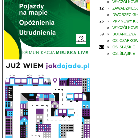
WYCZÓŁKOWS
»
12
ZAWADZKIEGO
»
DWORZEC G
»
26
PKP NOWY KIS
»
WYCZÓŁKOWS
»
39
BOTANICZNA
»
OS. CZARKO
»
N3
OS. ŚLĄSKIE
»
OS. ŚLĄSKIE
»