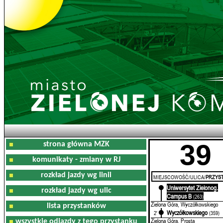
39
strona główna MZK
komunikaty - zmiany w RJ
rozkład jazdy wg linii
MIEJSCOWOŚĆ/ULICA/
PRZYST
Uniwersytet Zielonog.
0'
rozkład jazdy wg ulic
Campus B
(263)
Zielona Góra, Wyczółkowskiego
lista przystanków
Wyczółkowskiego
2'
(359)
Zielona Góra, Prosta
wszystkie odjazdy z tego przystanku