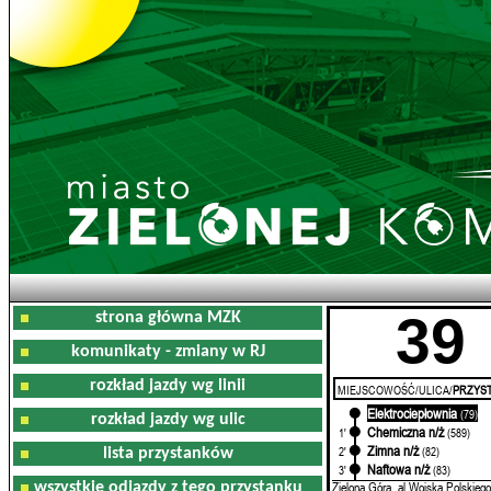
39
strona główna MZK
komunikaty - zmiany w RJ
rozkład jazdy wg linii
MIEJSCOWOŚĆ/ULICA/
PRZYST
Elektrociepłownia
0'
(79)
rozkład jazdy wg ulic
Chemiczna n/ż
1'
(589)
Zimna n/ż
2'
(82)
lista przystanków
Naftowa n/ż
3'
(83)
Zielona Góra, al.Wojska Polskiego
wszystkie odjazdy z tego przystanku