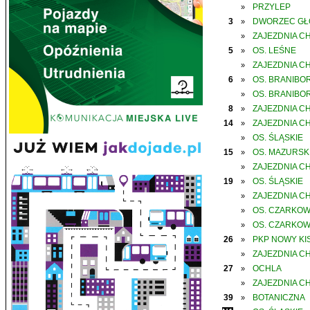
PRZYLEP
»
3
DWORZEC G
»
ZAJEZDNIA C
»
5
OS. LEŚNE
»
ZAJEZDNIA C
»
6
OS. BRANIBO
»
OS. BRANIBO
»
8
ZAJEZDNIA C
»
14
ZAJEZDNIA C
»
OS. ŚLĄSKIE
»
15
OS. MAZURSK
»
ZAJEZDNIA C
»
19
OS. ŚLĄSKIE
»
ZAJEZDNIA C
»
OS. CZARKO
»
OS. CZARKO
»
26
PKP NOWY KIS
»
ZAJEZDNIA C
»
27
OCHLA
»
ZAJEZDNIA C
»
39
BOTANICZNA
»