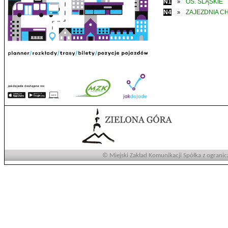
N1
OS. ŚLĄSKIE
»
N4
ZAJEZDNIA C
»
© Miejski Zakład Komunikacji Spółka z ogranic