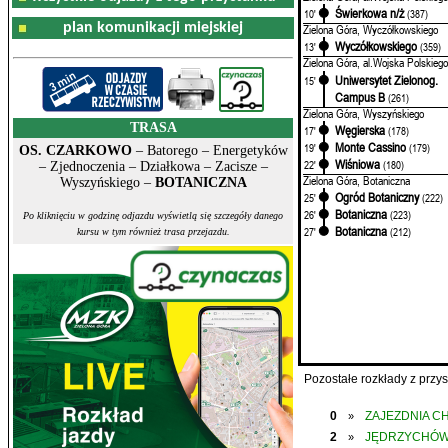
Świerkowa n/ż
10'
(387)
plan komunikacji miejskiej
Zielona Góra, Wyczółkowskiego
Wyczółkowskiego
13'
(359)
Zielona Góra, al.Wojska Polskiego
Uniwersytet Zielonog.
15'
Campus B
(261)
Zielona Góra, Wyszyńskiego
TRASA
Węgierska
17'
(178)
Monte Cassino
19'
(179)
OS. CZARKOWO
– Batorego – Energetyków
Wiśniowa
22'
(180)
– Zjednoczenia – Działkowa – Zacisze –
Zielona Góra, Botaniczna
Wyszyńskiego –
BOTANICZNA
Ogród Botaniczny
25'
(222)
Botaniczna
26'
(223)
Po kliknięciu w godzinę odjazdu wyświetlą się szczegóły danego
Botaniczna
27'
(212)
kursu w tym również trasa przejazdu.
Pozostałe rozkłady z prz
0
ZAJEZDNIA C
»
2
JĘDRZYCHÓ
»