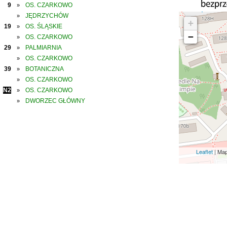
9
OS. CZARKOWO
»
JĘDRZYCHÓW
»
+
19
OS. ŚLĄSKIE
»
−
OS. CZARKOWO
»
29
PALMIARNIA
»
OS. CZARKOWO
»
39
BOTANICZNA
»
OS. CZARKOWO
»
N2
OS. CZARKOWO
»
DWORZEC GŁÓWNY
»
Leaflet
| Ma