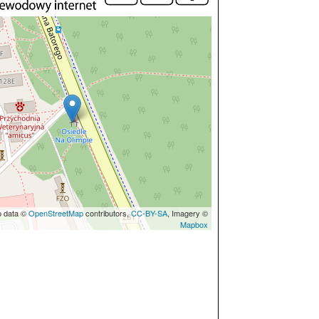
p data ©
OpenStreetMap
contributors,
CC-BY-SA
, Imagery ©
Mapbox