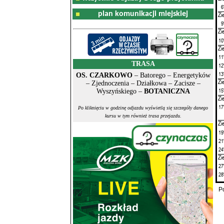
6
plan komunikacji miejskiej
Zi
9
Zi
10
Zi
11
TRASA
12
13
OS. CZARKOWO
– Batorego – Energetyków
Zi
– Zjednoczenia – Działkowa – Zacisze –
15
Wyszyńskiego –
BOTANICZNA
Zi
17
Po kliknięciu w godzinę odjazdu wyświetlą się szczegóły danego
kursu w tym również trasa przejazdu.
Zi
19
21
24
Zi
27
28
P