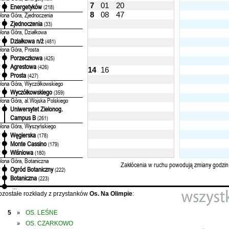
7
01
20
Energetyków
'
(218)
8
08
47
elona Góra, Zjednoczenia
Zjednoczenia
'
(33)
elona Góra, Działkowa
Działkowa n/ż
'
(481)
elona Góra, Prosta
Porzeczkowa
'
(425)
Agrestowa
'
(426)
14
16
Prosta
'
(427)
elona Góra, Wyczółkowskiego
Wyczółkowskiego
'
(359)
elona Góra, al.Wojska Polskiego
Uniwersytet Zielonog.
'
Campus B
(261)
elona Góra, Wyszyńskiego
Węgierska
'
(178)
Monte Cassino
'
(179)
Wiśniowa
'
(180)
elona Góra, Botaniczna
Zakłócenia w ruchu powodują zmiany godzin
Ogród Botaniczny
'
(222)
Botaniczna
'
(223)
...
ozostałe rozkłady z przystanków
Os. Na Olimpie
:
5
OS. LEŚNE
»
OS. CZARKOWO
»