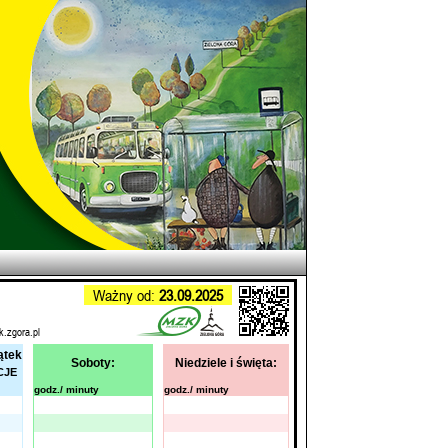
Ważny od:
23.09.2025
k.zgora.pl
ątek
Soboty:
Niedziele i święta:
CJE
godz./ minuty
godz./ minuty