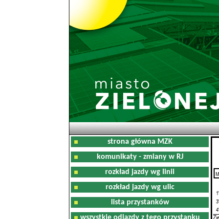
strona główna MZK
komunikaty - zmiany w RJ
rozkład jazdy wg linii
M
0
rozkład jazdy wg ulic
1
3
lista przystanków
4
Zi
wszystkie odjazdy z tego przystanku