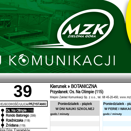
39
Kierunek » BOTANICZNA
Przystanek: Os. Na Olimpie (115)
Miejski Zakład Komunikacji Sp. z o.o., tel. 68 45-20-450, www.mz
IEJSCOWOŚĆ/ULICA/
PRZYSTANKI:
Poniedziałek - piątek
Poniedziałek - pi
W DNI NAUKI SZKOLNEJ
W FERIE I WAKA
Os. Na Olimpie
'
(115)
godz./ minuty
godz./ minuty
Rondo Batorego
'
(399)
Rzeźniczaka
'
(118)
Źródlana
'
(119)
elona Góra, Energetyków