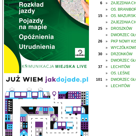
6
ZAJEZDNIA C
»
OS. BRANIBO
»
15
OS. MAZURSK
»
ZAJEZDNIA C
»
25
DROSZKÓW
»
DWORZEC G
»
26
PKP NOWY KIS
»
WYCZÓŁKOWS
»
30
DRZONKÓW
»
DWORZEC G
»
37
LECHITÓW
»
OS. LEŚNE
»
101
DWORZEC G
»
LECHITÓW
»