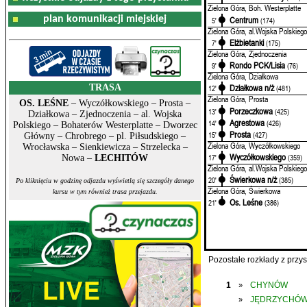
Zielona Góra, Boh. Westerplatte
plan komunikacji miejskiej
Centrum
5'
(174)
Zielona Góra, al.Wojska Polskiego
Elżbietanki
7'
(175)
Zielona Góra, Zjednoczenia
Rondo PCK/Lisia
9'
(76)
Zielona Góra, Działkowa
TRASA
Działkowa n/ż
12'
(481)
Zielona Góra, Prosta
OS. LEŚNE
– Wyczółkowskiego – Prosta –
Porzeczkowa
13'
(425)
Działkowa – Zjednoczenia – al. Wojska
Agrestowa
14'
(426)
Polskiego – Bohaterów Westerplatte – Dworzec
Prosta
15'
(427)
Główny – Chrobrego – pl. Piłsudskiego –
Zielona Góra, Wyczółkowskiego
Wrocławska – Sienkiewicza – Strzelecka –
Wyczółkowskiego
17'
(359)
Nowa –
LECHITÓW
Zielona Góra, al.Wojska Polskiego
Świerkowa n/ż
20'
(385)
Po kliknięciu w godzinę odjazdu wyświetlą się szczegóły danego
Zielona Góra, Świerkowa
kursu w tym również trasa przejazdu.
Os. Leśne
21'
(386)
Pozostałe rozkłady z prz
1
CHYNÓW
»
JĘDRZYCHÓ
»