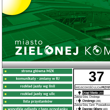
37
strona główna MZK
komunikaty - zmiany w RJ
rozkład jazdy wg linii
MIEJSCOWOŚĆ/ULICA/
PRZYST
Urząd Miasta
0'
(265)
rozkład jazdy wg ulic
Zielona Góra, Chrobrego
Chrobrego
1'
(266)
lista przystanków
Zielona Góra, Centr. Przesiadkow
Dworzec Główny
3'
(400)
wszystkie odjazdy z tego przystanku