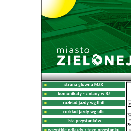
strona główna MZK
komunikaty - zmiany w RJ
rozkład jazdy wg linii
M
0
rozkład jazdy wg ulic
Zi
2
lista przystanków
Zi
4
wszystkie odjazdy z tego przystanku