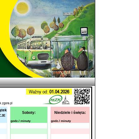
Ważny od:
01.04.2026
k.zgora.pl
ątek
Soboty:
Niedziele i święta:
CJE
godz./ minuty
godz./ minuty