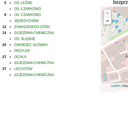
5
OS. LEŚNE
»
OS. CZARKOWO
»
+
9
OS. CZARKOWO
»
−
JĘDRZYCHÓW
»
12
ZAWADZKIEGO ZOŚKI
»
14
ZAJEZDNIA CHEMICZNA
»
OS. ŚLĄSKIE
»
20
DWORZEC GŁÓWNY
»
PRZYLEP
»
27
OCHLA
»
ZAJEZDNIA CHEMICZNA
»
37
LECHITÓW
»
ZAJEZDNIA CHEMICZNA
»
Leaflet
| Ma