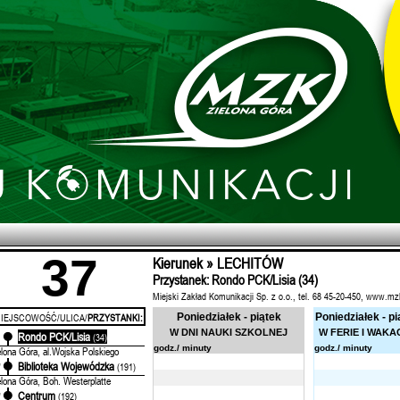
37
Kierunek » LECHITÓW
Przystanek: Rondo PCK/Lisia (34)
Miejski Zakład Komunikacji Sp. z o.o., tel. 68 45-20-450, www.mz
IEJSCOWOŚĆ/ULICA/
PRZYSTANKI:
Poniedziałek - piątek
Poniedziałek - pi
W DNI NAUKI SZKOLNEJ
W FERIE I WAKA
Rondo PCK/Lisia
'
(34)
godz./ minuty
godz./ minuty
elona Góra, al.Wojska Polskiego
Biblioteka Wojewódzka
'
(191)
elona Góra, Boh. Westerplatte
Centrum
'
(192)