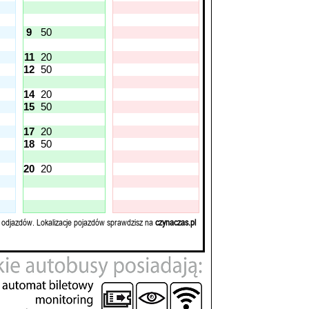
9
50
11
20
12
50
14
20
15
50
17
20
18
50
20
20
 odjazdów. Lokalizacje pojazdów sprawdzisz na
czynaczas.pl