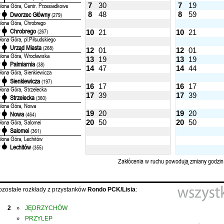
7
30
7
19
elona Góra, Centr. Przesiadkowe
8
48
8
59
Dworzec Główny
'
(279)
elona Góra, Chrobrego
Chrobrego
'
(267)
10
21
10
21
elona Góra, pl.Piłsudskiego
Urząd Miasta
'
(268)
12
01
12
01
elona Góra, Wrocławska
13
19
13
19
Palmiarnia
'
(38)
14
47
14
44
elona Góra, Sienkiewicza
Sienkiewicza
'
(197)
16
17
16
17
elona Góra, Strzelecka
17
39
17
39
Strzelecka
'
(360)
elona Góra, Nowa
19
20
19
20
Nowa
'
(464)
elona Góra, Salomei
20
50
20
50
Salomei
'
(361)
elona Góra, Lechitów
Lechitów
'
(355)
Zakłócenia w ruchu powodują zmiany godzin
ozostałe rozkłady z przystanków
Rondo PCK/Lisia
:
2
JĘDRZYCHÓW
»
PRZYLEP
»