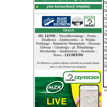
Zi
plan komunikacji miejskiej
7
Zi
9
Zi
11
Zi
TRASA
14
Zi
OS. LEŚNE
– Wyczółkowskiego – Prosta –
16
Działkowa – Zjednoczenia – al. Wojska
Zi
Polskiego – Bohaterów Westerplatte – Dworzec
18
Główny – Chrobrego – pl. Piłsudskiego –
Zi
Wrocławska – Sienkiewicza – Strzelecka –
20
Nowa –
LECHITÓW
Zi
21
Po kliknięciu w godzinę odjazdu wyświetlą się szczegóły danego
Zi
kursu w tym również trasa przejazdu.
21
P