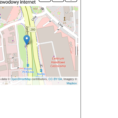
p data ©
OpenStreetMap
contributors,
CC-BY-SA
, Imagery ©
Mapbox