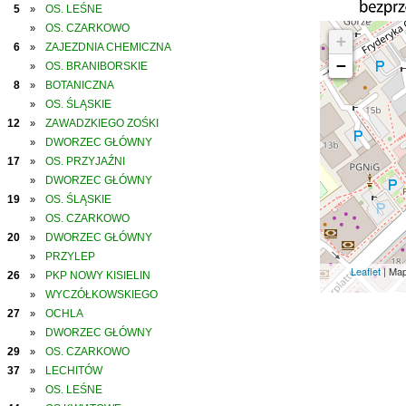
5
OS. LEŚNE
»
OS. CZARKOWO
»
+
6
ZAJEZDNIA CHEMICZNA
»
−
OS. BRANIBORSKIE
»
8
BOTANICZNA
»
OS. ŚLĄSKIE
»
12
ZAWADZKIEGO ZOŚKI
»
DWORZEC GŁÓWNY
»
17
OS. PRZYJAŹNI
»
DWORZEC GŁÓWNY
»
19
OS. ŚLĄSKIE
»
OS. CZARKOWO
»
20
DWORZEC GŁÓWNY
»
PRZYLEP
»
Leaflet
| Ma
26
PKP NOWY KISIELIN
»
WYCZÓŁKOWSKIEGO
»
27
OCHLA
»
DWORZEC GŁÓWNY
»
29
OS. CZARKOWO
»
37
LECHITÓW
»
OS. LEŚNE
»