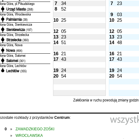
7
34
7
23
elona Góra, pl.Piłsudskiego
8
52
Urząd Miasta
'
(268)
elona Góra, Wrocławska
9
03
Palmiarnia
'
(38)
10
25
10
25
elona Góra, Sienkiewicza
Sienkiewicza
'
(197)
12
05
12
05
elona Góra, Strzelecka
13
23
13
23
Strzelecka
'
(360)
14
51
14
48
elona Góra, Nowa
Nowa
'
(464)
16
21
16
21
elona Góra, Salomei
17
43
17
43
Salomei
'
(361)
elona Góra, Lechitów
19
24
19
24
Lechitów
'
(355)
20
54
20
54
Zakłócenia w ruchu powodują zmiany godzin
ozostałe rozkłady z przystanków
Centrum
:
0
ZAWADZKIEGO ZOŚKI
»
WROCŁAWSKA
»