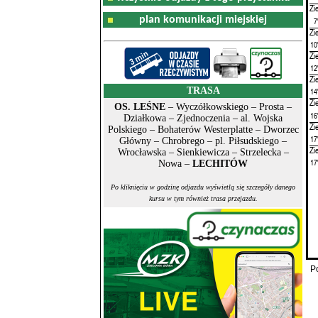
Zi
plan komunikacji miejskiej
7
Zi
10
Zi
12
Zi
TRASA
14
Zi
OS. LEŚNE
– Wyczółkowskiego – Prosta –
16
Działkowa – Zjednoczenia – al. Wojska
Zi
Polskiego – Bohaterów Westerplatte – Dworzec
17
Główny – Chrobrego – pl. Piłsudskiego –
Zi
Wrocławska – Sienkiewicza – Strzelecka –
17
Nowa –
LECHITÓW
Po kliknięciu w godzinę odjazdu wyświetlą się szczegóły danego
kursu w tym również trasa przejazdu.
P