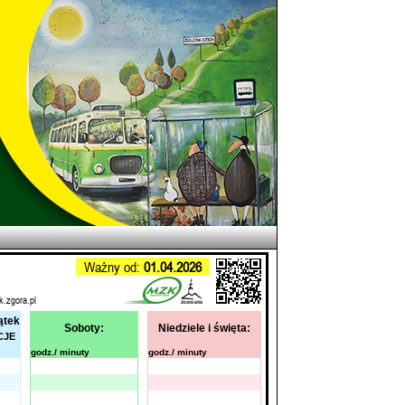
Ważny od:
01.04.2026
k.zgora.pl
ątek
Soboty:
Niedziele i święta:
CJE
godz./ minuty
godz./ minuty