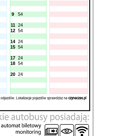
9
54
11
24
12
54
14
24
15
54
17
24
18
54
20
24
 odjazdów. Lokalizacje pojazdów sprawdzisz na
czynaczas.pl