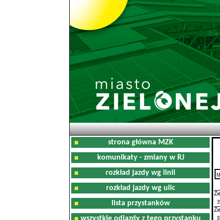
strona główna MZK
komunikaty - zmiany w RJ
rozkład jazdy wg linii
M
0
rozkład jazdy wg ulic
Zi
3
lista przystanków
Zi
5
wszystkie odjazdy z tego przystanku