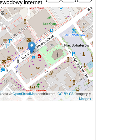
p data ©
OpenStreetMap
contributors,
CC-BY-SA
, Imagery ©
Mapbox