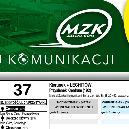
37
Kierunek » LECHITÓW
Przystanek: Centrum (192)
Miejski Zakład Komunikacji Sp. z o.o., tel. 68 45-20-450, www.mz
IEJSCOWOŚĆ/ULICA/
PRZYSTANKI:
Poniedziałek - piątek
Poniedziałek - pi
W DNI NAUKI SZKOLNEJ
W FERIE I WAKA
Centrum
'
(192)
godz./ minuty
godz./ minuty
elona Góra, Centr. Przesiadkowe
Dworzec Główny
'
(279)
elona Góra, Chrobrego
Chrobrego
'
(267)