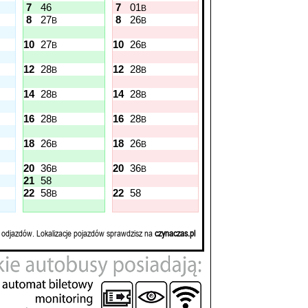
7
46
7
01
B
8
27
8
26
B
B
10
27
10
26
B
B
12
28
12
28
B
B
14
28
14
28
B
B
16
28
16
28
B
B
18
26
18
26
B
B
20
36
20
36
B
B
21
58
22
58
22
58
B
 odjazdów. Lokalizacje pojazdów sprawdzisz na
czynaczas.pl