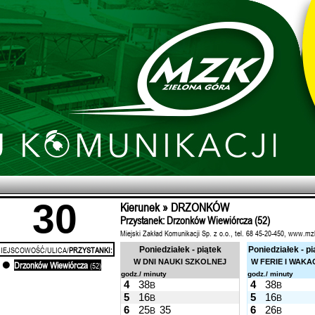
30
Kierunek » DRZONKÓW
Przystanek: Drzonków Wiewiórcza (52)
Miejski Zakład Komunikacji Sp. z o.o., tel. 68 45-20-450, www.mz
IEJSCOWOŚĆ/ULICA/
PRZYSTANKI:
Poniedziałek - piątek
Poniedziałek - pi
W DNI NAUKI SZKOLNEJ
W FERIE I WAKA
Drzonków Wiewiórcza
'
(52)
godz./ minuty
godz./ minuty
4
38
4
38
B
B
5
16
5
16
B
B
6
25
35
6
26
B
B