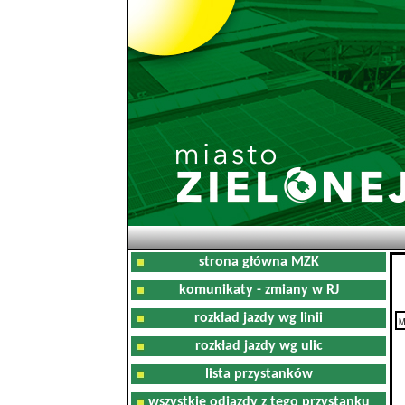
strona główna MZK
komunikaty - zmiany w RJ
rozkład jazdy wg linii
M
0
rozkład jazdy wg ulic
lista przystanków
wszystkie odjazdy z tego przystanku