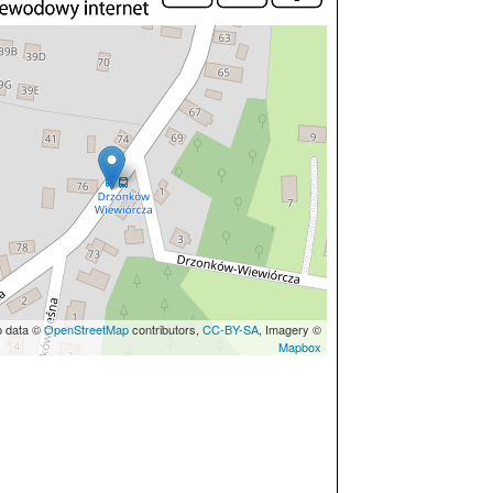
p data ©
OpenStreetMap
contributors,
CC-BY-SA
, Imagery ©
Mapbox