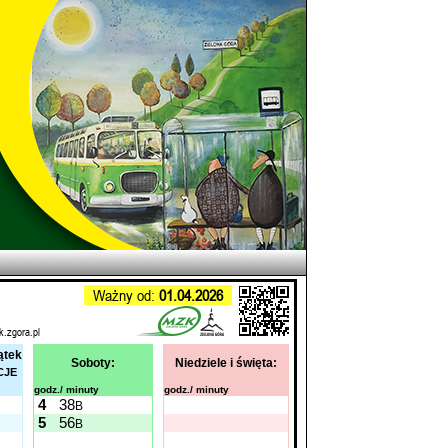
Ważny od:
01.04.2026
k.zgora.pl
ątek
Soboty:
Niedziele i święta:
CJE
godz./ minuty
godz./ minuty
4
38
B
5
56
B