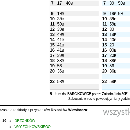
7
17
40
7
39
59
B
B
9
19
9
19
59
B
B
10
39
10
39
B
B
11
59
11
59
B
B
12
39
12
39
B
13
49
13
19
B
B
14
41
14
40
B
B
15
41
15
20
B
16
41
16
00
B
B
17
39
17
20
B
B
18
38
18
38
B
B
19
56
19
56
20
36
20
36
B
B
22
58
22
58
B
B
B
- kurs do:
BARCIKOWICE
przez:
Zatonie
(linia 30B)
Zakłócenia w ruchu powodują zmiany godzin
ozostałe rozkłady z przystanków
Drzonków Wiewiórcza
:
10
DRZONKÓW
»
WYCZÓŁKOWSKIEGO
»