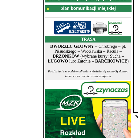
plan komunikacji miejskiej
TRASA
DWORZEC GŁÓWNY
– Chrobrego – pl.
Piłsudskiego – Wrocławska – Racula –
DRZONKÓW
(wybrane kursy: Sucha –
ŁUGOWO
lub: Zatonie –
BARCIKOWICE
)
Po kliknięciu w godzinę odjazdu wyświetlą się szczegóły danego
kursu w tym również trasa przejazdu.
P