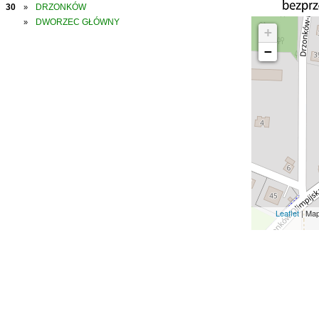
30
DRZONKÓW
»
DWORZEC GŁÓWNY
»
+
−
Leaflet
| Ma