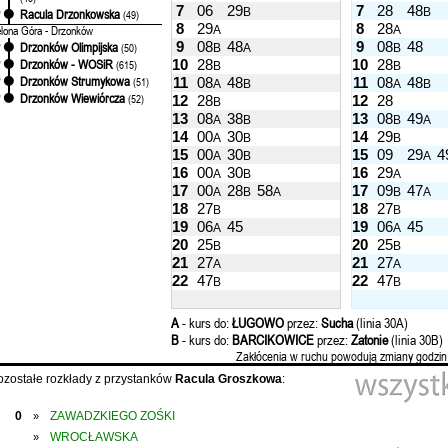
7
06
29
7
28
48
B
B
Racula Drzonkowska
'
(49)
8
29
8
28
elona Góra - Drzonków
A
A
9
08
48
9
08
48
Drzonków Olimpijska
'
(50)
B
A
B
10
28
10
28
Drzonków - WOSiR
'
(615)
B
B
Drzonków Strumykowa
11
08
48
11
08
48
'
(51)
A
B
A
B
Drzonków Wiewiórcza
'
(52)
12
28
12
28
B
13
08
38
13
08
49
A
B
B
A
14
00
30
14
29
A
B
B
15
00
30
15
09
29
4
A
B
A
16
00
30
16
29
A
B
A
17
00
28
58
17
09
47
A
B
A
B
A
18
27
18
27
B
B
19
06
45
19
06
45
A
A
20
25
20
25
B
B
21
27
21
27
A
A
22
47
22
47
B
B
A
- kurs do:
ŁUGOWO
przez:
Sucha
(linia 30A)
B
- kurs do:
BARCIKOWICE
przez:
Zatonie
(linia 30B)
Zakłócenia w ruchu powodują zmiany godzin
ozostałe rozkłady z przystanków
Racula Groszkowa
:
0
ZAWADZKIEGO ZOŚKI
»
WROCŁAWSKA
»