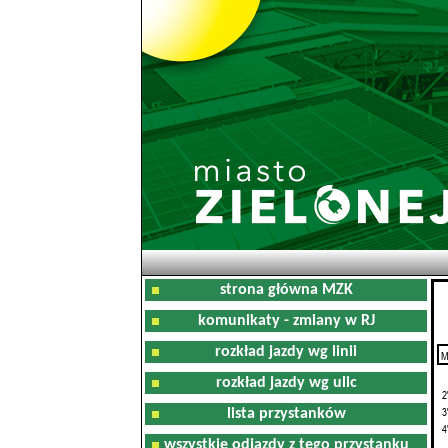
strona główna MZK
komunikaty - zmiany w RJ
rozkład jazdy wg linii
M
0
rozkład jazdy wg ulic
2
3
lista przystanków
4
wszystkie odjazdy z tego przystanku