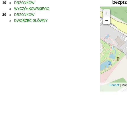
10
DRZONKÓW
»
WYCZÓŁKOWSKIEGO
»
+
30
DRZONKÓW
»
−
DWORZEC GŁÓWNY
»
Leaflet
| Ma