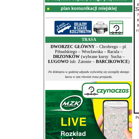
6
plan komunikacji miejskiej
Zi
7
8
9
11
TRASA
DWORZEC GŁÓWNY
– Chrobrego – pl.
Piłsudskiego – Wrocławska – Racula –
DRZONKÓW
(wybrane kursy: Sucha –
ŁUGOWO
lub: Zatonie –
BARCIKOWICE
)
Po kliknięciu w godzinę odjazdu wyświetlą się szczegóły danego
kursu w tym również trasa przejazdu.
P