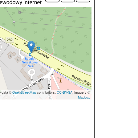
p data ©
OpenStreetMap
contributors,
CC-BY-SA
, Imagery ©
Mapbox