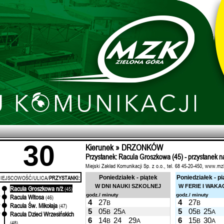
30
Kierunek » DRZONKÓW
Przystanek: Racula Groszkowa (45) - przystanek n
Miejski Zakład Komunikacji Sp. z o.o., tel. 68 45-20-450, www.mz
IEJSCOWOŚĆ/ULICA/
PRZYSTANKI:
Poniedziałek - piątek
Poniedziałek - pi
W DNI NAUKI SZKOLNEJ
W FERIE I WAKA
Racula Groszkowa n/ż
'
(45)
godz./ minuty
godz./ minuty
Racula Witosa
'
(46)
4
27
4
27
B
B
Racula Św. Mikołaja
'
(47)
5
05
25
5
05
25
B
A
B
A
Racula Dzieci Wrzesińskich
'
6
14
24
29
6
15
30
B
A
B
A
(48)