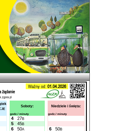
Ważny od:
01.04.2026
a żądanie
k.zgora.pl
ątek
Soboty:
Niedziele i święta:
CJE
godz./ minuty
godz./ minuty
4
27
B
5
45
B
6
50
6
50
A
B