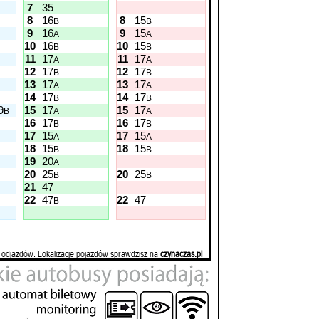
7
35
8
16
8
15
B
B
9
16
9
15
A
A
10
16
10
15
B
B
11
17
11
17
A
A
12
17
12
17
B
B
13
17
13
17
A
A
14
17
14
17
B
B
9
15
17
15
17
B
A
A
16
17
16
17
B
B
17
15
17
15
A
A
18
15
18
15
B
B
19
20
A
20
25
20
25
B
B
21
47
22
47
22
47
B
 odjazdów. Lokalizacje pojazdów sprawdzisz na
czynaczas.pl