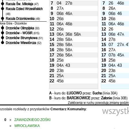
7
04
27
7
26
46
B
B
Racula Św. Mikołaja
'
(47)
8
27
8
26
Racula Dzieci Wrzesińskich
A
A
'
9
06
46
9
06
46
(48)
B
A
B
10
26
10
26
Racula Drzonkowska
'
(49)
B
B
elona Góra - Drzonków
11
06
46
11
06
46
A
B
A
B
Drzonków Olimpijska
'
(50)
12
26
12
26
B
Drzonków - WOSiR
'
(615)
13
06
36
58
13
06
47
A
B
A
B
A
Drzonków Strumykowa
'
(51)
14
28
58
14
27
B
A
B
Drzonków Wiewiórcza
'
(52)
15
28
58
15
07
27
4
B
A
A
16
28
58
16
27
B
A
A
17
26
56
17
07
45
B
A
B
A
18
25
18
25
B
B
19
04
43
19
04
43
A
A
20
23
20
23
B
B
21
25
21
25
A
A
22
45
22
45
B
B
A
- kurs do:
ŁUGOWO
przez:
Sucha
(linia 30A)
B
- kurs do:
BARCIKOWICE
przez:
Zatonie
(linia 30B)
Zakłócenia w ruchu powodują zmiany godzin
ozostałe rozkłady z przystanków
Cmentarz Komunalny
:
0
ZAWADZKIEGO ZOŚKI
»
WROCŁAWSKA
»