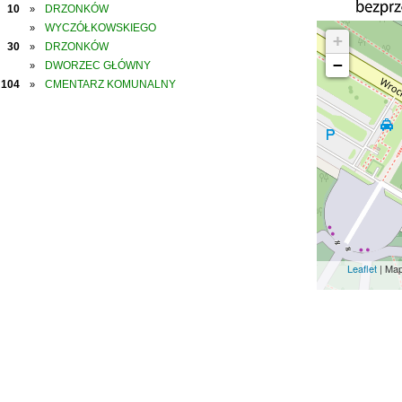
10
DRZONKÓW
»
WYCZÓŁKOWSKIEGO
»
+
30
DRZONKÓW
»
−
DWORZEC GŁÓWNY
»
104
CMENTARZ KOMUNALNY
»
Leaflet
| Ma