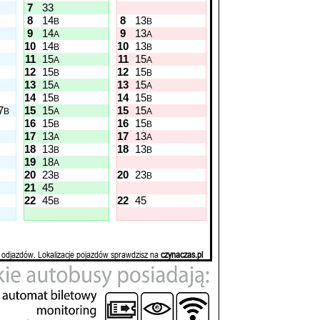
7
33
8
14
8
13
B
B
9
14
9
13
A
A
10
14
10
13
B
B
11
15
11
15
A
A
12
15
12
15
B
B
13
15
13
15
A
A
14
15
14
15
B
B
7
15
15
15
15
B
A
A
16
15
16
15
B
B
17
13
17
13
A
A
18
13
18
13
B
B
19
18
A
20
23
20
23
B
B
21
45
22
45
22
45
B
 odjazdów. Lokalizacje pojazdów sprawdzisz na
czynaczas.pl