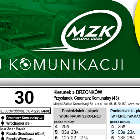
30
Kierunek » DRZONKÓW
Przystanek: Cmentarz Komunalny (43)
Miejski Zakład Komunikacji Sp. z o.o., tel. 68 45-20-450, www.mz
IEJSCOWOŚĆ/ULICA/
PRZYSTANKI:
Poniedziałek - piątek
Poniedziałek - pi
W DNI NAUKI SZKOLNEJ
W FERIE I WAKA
Cmentarz Komunalny
'
(43)
godz./ minuty
godz./ minuty
Wrocławska
'
(634)
4
25
4
25
B
B
elona Góra - Racula
5
03
23
5
03
23
B
A
B
A
Racula Groszkowa n/ż
'
(45)
6
12
22
27
6
13
28
B
A
B
A
Racula Witosa
'
(46)