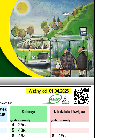
Ważny od:
01.04.2026
k.zgora.pl
ątek
Soboty:
Niedziele i święta:
CJE
godz./ minuty
godz./ minuty
4
25
B
5
43
B
6
48
6
48
A
B