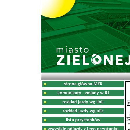
strona główna MZK
komunikaty - zmiany w RJ
rozkład jazdy wg linii
M
0
rozkład jazdy wg ulic
1
Zi
lista przystanków
2
wszystkie odjazdy z tego przystanku
4