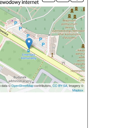
p data ©
OpenStreetMap
contributors,
CC-BY-SA
, Imagery ©
Mapbox