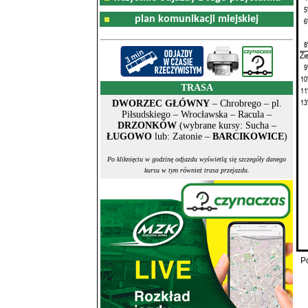
5
plan komunikacji miejskiej
6
8
Zi
9
10
TRASA
11
13
DWORZEC GŁÓWNY
– Chrobrego – pl.
Piłsudskiego – Wrocławska – Racula –
DRZONKÓW
(wybrane kursy: Sucha –
ŁUGOWO
lub: Zatonie –
BARCIKOWICE
)
Po kliknięciu w godzinę odjazdu wyświetlą się szczegóły danego
kursu w tym również trasa przejazdu.
P