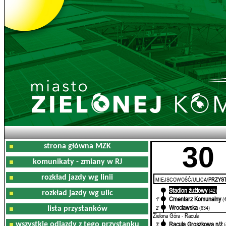
30
strona główna MZK
komunikaty - zmiany w RJ
rozkład jazdy wg linii
MIEJSCOWOŚĆ/ULICA/
PRZYST
Stadion żużlowy
0'
(42)
rozkład jazdy wg ulic
Cmentarz Komunalny
1'
(
Wrocławska
2'
(634)
lista przystanków
Zielona Góra - Racula
Racula Groszkowa n/ż
wszystkie odjazdy z tego przystanku
3'