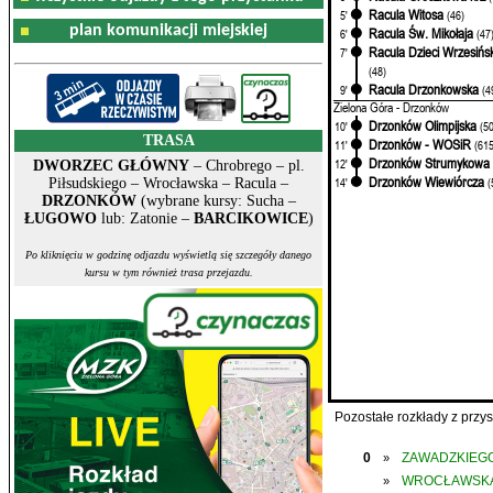
Racula Witosa
5'
(46)
plan komunikacji miejskiej
Racula Św. Mikołaja
6'
(47
Racula Dzieci Wrzesińs
7'
(48)
Racula Drzonkowska
9'
(4
Zielona Góra - Drzonków
Drzonków Olimpijska
10'
(5
TRASA
Drzonków - WOSiR
11'
(615
Drzonków Strumykowa
12'
DWORZEC GŁÓWNY
– Chrobrego – pl.
Drzonków Wiewiórcza
14'
(
Piłsudskiego – Wrocławska – Racula –
DRZONKÓW
(wybrane kursy: Sucha –
ŁUGOWO
lub: Zatonie –
BARCIKOWICE
)
Po kliknięciu w godzinę odjazdu wyświetlą się szczegóły danego
kursu w tym również trasa przejazdu.
Pozostałe rozkłady z prz
0
ZAWADZKIEGO
»
WROCŁAWSK
»