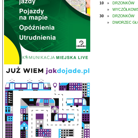
10
DRZONKÓW
»
WYCZÓŁKOWS
»
30
DRZONKÓW
»
DWORZEC G
»