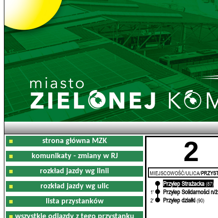
2
strona główna MZK
komunikaty - zmiany w RJ
rozkład jazdy wg linii
MIEJSCOWOŚĆ/ULICA/
PRZYST
Przylep Strażacka
0'
(87)
rozkład jazdy wg ulic
Przylep Solidarności n/ż
1'
Przylep działki
2'
(90)
lista przystanków
wszystkie odjazdy z tego przystanku