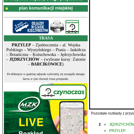
plan komunikacji miejskiej
TRASA
PRZYLEP
– Zjednoczenia – al. Wojska
Polskiego – Wyszyńskiego – Ptasia – Jaskółcza
– Botaniczna – Kożuchowska – Jędrzychowska
–
JĘDRZYCHÓW
– (wybrane kursy: Zatonie
–
BARCIKOWICE
)
Po kliknięciu w godzinę odjazdu wyświetlą się szczegóły danego
kursu w tym również trasa przejazdu.
Pozostałe rozkłady z prz
2
JĘDRZYCHÓ
»
PRZYLEP
»