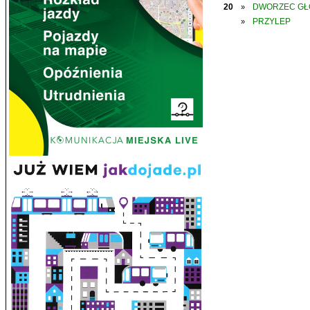
20
DWORZEC G
»
PRZYLEP
»