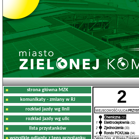
2
strona główna MZK
komunikaty - zmiany w RJ
rozkład jazdy wg linii
MIEJSCOWOŚĆ/ULICA/
PRZYST
Chemiczna
0'
(31)
rozkład jazdy wg ulic
Elektrociepłownia
1'
(32)
Zjednoczenia
2'
(33)
lista przystanków
Rondo PCK/Lisia
4'
(34)
Zielona Góra, al.Wojska Polskiego
wszystkie odjazdy z tego przystanku