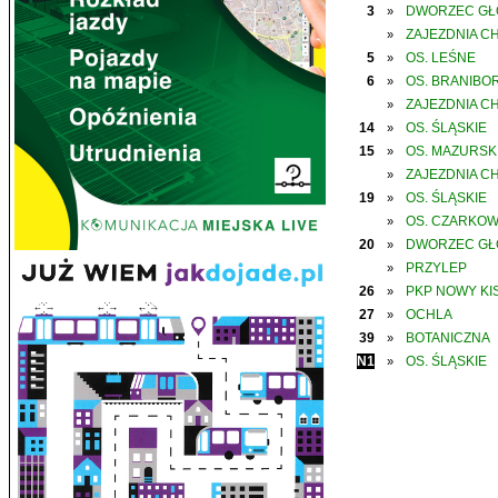
3
DWORZEC G
»
ZAJEZDNIA C
»
5
OS. LEŚNE
»
6
OS. BRANIBO
»
ZAJEZDNIA C
»
14
OS. ŚLĄSKIE
»
15
OS. MAZURSK
»
ZAJEZDNIA C
»
19
OS. ŚLĄSKIE
»
OS. CZARKO
»
20
DWORZEC G
»
PRZYLEP
»
26
PKP NOWY KIS
»
27
OCHLA
»
39
BOTANICZNA
»
N1
OS. ŚLĄSKIE
»