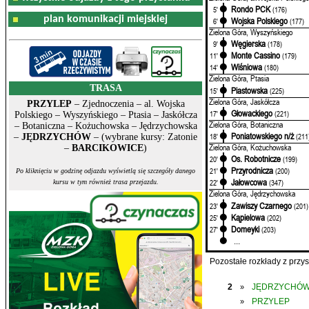
Rondo PCK
5'
(176)
plan komunikacji miejskiej
Wojska Polskiego
6'
(177)
Zielona Góra, Wyszyńskiego
Węgierska
9'
(178)
Monte Cassino
11'
(179)
Wiśniowa
14'
(180)
Zielona Góra, Ptasia
TRASA
Piastowska
15'
(225)
Zielona Góra, Jaskółcza
PRZYLEP
– Zjednoczenia – al. Wojska
Głowackiego
17'
(221)
Polskiego – Wyszyńskiego – Ptasia – Jaskółcza
Zielona Góra, Botaniczna
– Botaniczna – Kożuchowska – Jędrzychowska
Poniatowskiego n/ż
18'
(211
–
JĘDRZYCHÓW
– (wybrane kursy: Zatonie
Zielona Góra, Kożuchowska
–
BARCIKOWICE
)
Os. Robotnicze
20'
(199)
Przyrodnicza
21'
(200)
Po kliknięciu w godzinę odjazdu wyświetlą się szczegóły danego
Jałowcowa
22'
(347)
kursu w tym również trasa przejazdu.
Zielona Góra, Jędrzychowska
Zawiszy Czarnego
23'
(201)
Kąpielowa
25'
(202)
Domeyki
27'
(203)
...
Pozostałe rozkłady z prz
2
JĘDRZYCHÓ
»
PRZYLEP
»