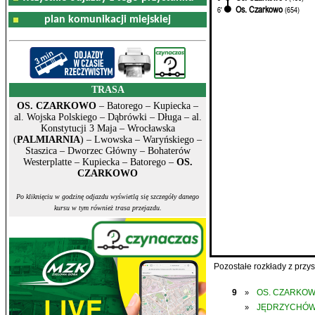
Os. Czarkowo
6'
(654)
plan komunikacji miejskiej
TRASA
OS. CZARKOWO
– Batorego – Kupiecka –
al. Wojska Polskiego – Dąbrówki – Długa – al.
Konstytucji 3 Maja – Wrocławska
(
PALMIARNIA
) – Lwowska – Waryńskiego –
Staszica – Dworzec Główny – Bohaterów
Westerplatte – Kupiecka – Batorego –
OS.
CZARKOWO
Po kliknięciu w godzinę odjazdu wyświetlą się szczegóły danego
kursu w tym również trasa przejazdu.
Pozostałe rozkłady z prz
9
OS. CZARKO
»
JĘDRZYCHÓ
»