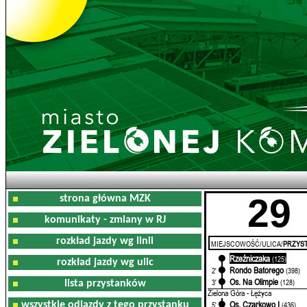
29
strona główna MZK
komunikaty - zmiany w RJ
rozkład jazdy wg linii
MIEJSCOWOŚĆ/ULICA/
PRZYST
Rzeźniczaka
0'
(125)
rozkład jazdy wg ulic
Rondo Batorego
2'
(398)
Os. Na Olimpie
3'
(128)
lista przystanków
Zielona Góra - Łężyca
Os. Czarkowo I
wszystkie odjazdy z tego przystanku
5'
(436)