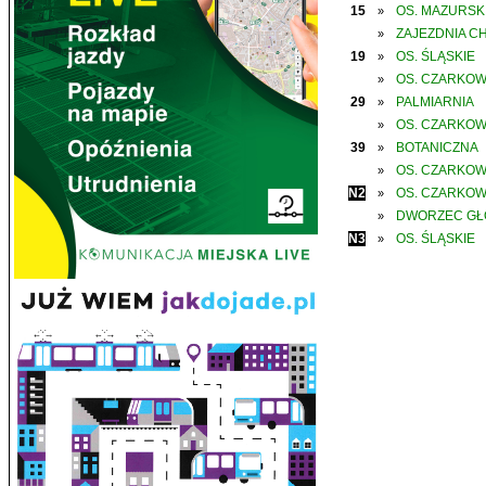
15
OS. MAZURSK
»
ZAJEZDNIA C
»
19
OS. ŚLĄSKIE
»
OS. CZARKO
»
29
PALMIARNIA
»
OS. CZARKO
»
39
BOTANICZNA
»
OS. CZARKO
»
N2
OS. CZARKO
»
DWORZEC G
»
N3
OS. ŚLĄSKIE
»