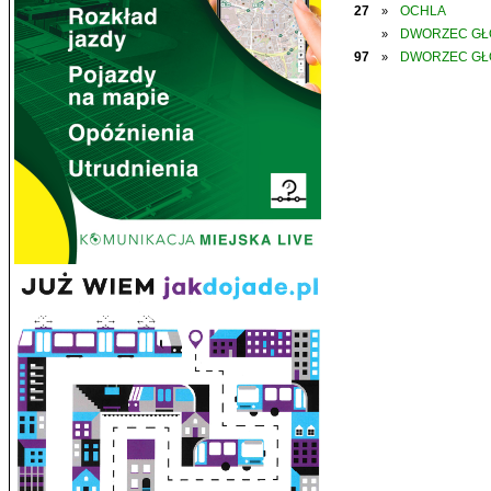
27
OCHLA
»
DWORZEC G
»
97
DWORZEC G
»