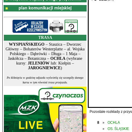
plan komunikacji miejskiej
TRASA
WYSPIAŃSKIEGO
– Staszica – Dworzec
Główny – Bohaterów Westerplatte – al. Wojska
Polskiego – Dąbrówki – Długa – 1 Maja –
Jaskółcza – Botaniczna –
OCHLA
(wybrane
kursy:
JELENIÓW
lub: Kiełpin –
JAROGNIEWICE
)
Po kliknięciu w godzinę odjazdu wyświetlą się szczegóły danego
kursu w tym również trasa przejazdu.
Pozostałe rozkłady z prz
8
OCHLA
»
OS. ŚLĄSKIE
»