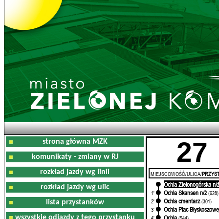
27
strona główna MZK
komunikaty - zmiany w RJ
rozkład jazdy wg linii
MIEJSCOWOŚĆ/ULICA/
PRZYST
Ochla Zielonogórska n/
0'
rozkład jazdy wg ulic
Ochla Skansen n/ż
1'
(628)
Ochla cmentarz
2'
(301)
lista przystanków
Ochla Plac Błyskoszowe
3'
wszystkie odjazdy z tego przystanku
Ochla
4'
(544)