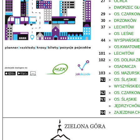
27
OCHLA
»
DWORZEC G
»
29
OS. CZARKO
»
30
DRZONKÓW
»
37
LECHITÓW
»
OS. LEŚNE
»
44
WYSPIAŃSKI
»
OS.KWIATOW
»
101
LECHITÓW
»
102
OS. DOLINA Z
»
OSADNICZA
»
103
OS. MAZURSK
»
N1
OS. ŚLĄSKIE
»
WYSZYŃSKIE
»
N2
OS. CZARKO
»
N3
OS. ŚLĄSKIE
»
JĘDRZYCHÓ
»
N4
ZAJEZDNIA C
»