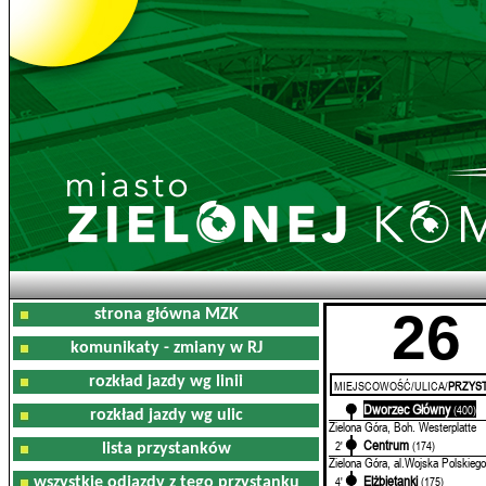
26
strona główna MZK
komunikaty - zmiany w RJ
rozkład jazdy wg linii
MIEJSCOWOŚĆ/ULICA/
PRZYST
Dworzec Główny
0'
(400)
rozkład jazdy wg ulic
Zielona Góra, Boh. Westerplatte
Centrum
2'
(174)
lista przystanków
Zielona Góra, al.Wojska Polskiego
Elżbietanki
4'
(175)
wszystkie odjazdy z tego przystanku