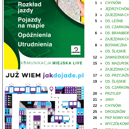
1
CHYNÓW
»
JĘDRZYCHÓ
»
3
ZAJEZDNIA C
»
5
OS. LEŚNE
»
OS. CZARKO
»
6
OS. BRANIBO
»
ZAJEZDNIA C
»
8
BOTANICZNA
»
OS. ŚLĄSKIE
»
12
ZAWADZKIEGO
»
15
OS. MAZURSK
»
ZAJEZDNIA C
»
17
OS. PRZYJAŹN
»
19
OS. ŚLĄSKIE
»
OS. CZARKO
»
20
PRZYLEP
»
21
JANY
»
22
CHYNÓW
»
25
DROSZKÓW
»
26
PKP NOWY KIS
»
WYCZÓŁKOWS
»