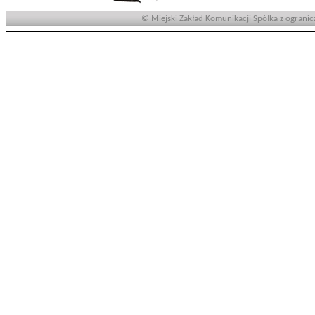
© Miejski Zakład Komunikacji Spółka z ogranic