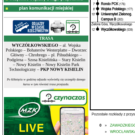
Rondo PCK
7'
(176)
plan komunikacji miejskiej
Wojska Polskiego
8'
(177)
Uniwersytet Zielonog.
10'
Campus B
(263)
Zielona Góra, Wyczółkowskiego
Wyczółkowskiego
12'
(539)
TRASA
WYCZÓŁKOWSKIEGO
– al. Wojska
Polskiego – Bohaterów Westerplatte – Dworzec
Główny – Chrobrego – pl. Piłsudskiego –
Podgórna – Szosa Kisielińska – Stary Kisielin
– Nowy Kisielin – Nowy Kisielin Park
Technologiczny –
PKP NOWY KISIELIN
Po kliknięciu w godzinę odjazdu wyświetlą się szczegóły danego
kursu w tym również trasa przejazdu.
Pozostałe rozkłady z prz
0
ZAWADZKIEGO
»
WROCŁAWSK
»