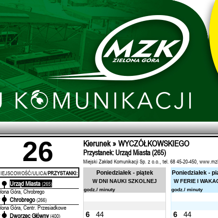
26
Kierunek » WYCZÓŁKOWSKIEGO
Przystanek: Urząd Miasta (265)
Miejski Zakład Komunikacji Sp. z o.o., tel. 68 45-20-450, www.mz
IEJSCOWOŚĆ/ULICA/
PRZYSTANKI:
Poniedziałek - piątek
Poniedziałek - pi
W DNI NAUKI SZKOLNEJ
W FERIE I WAKA
Urząd Miasta
'
(265)
godz./ minuty
godz./ minuty
elona Góra, Chrobrego
Chrobrego
'
(266)
elona Góra, Centr. Przesiadkowe
6
44
6
44
Dworzec Główny
'
(400)