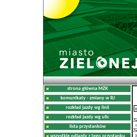
strona główna MZK
komunikaty - zmiany w RJ
rozkład jazdy wg linii
M
0
rozkład jazdy wg ulic
Zi
1
lista przystanków
Zi
3
wszystkie odjazdy z tego przystanku