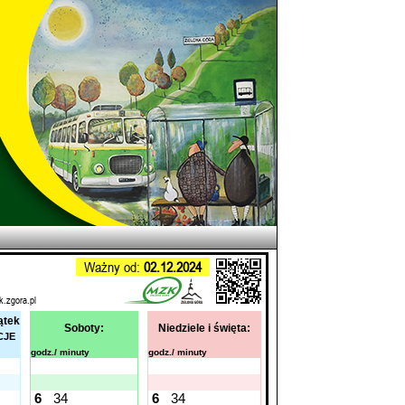
Ważny od:
02.12.2024
k.zgora.pl
ątek
Soboty:
Niedziele i święta:
CJE
godz./ minuty
godz./ minuty
6
34
6
34