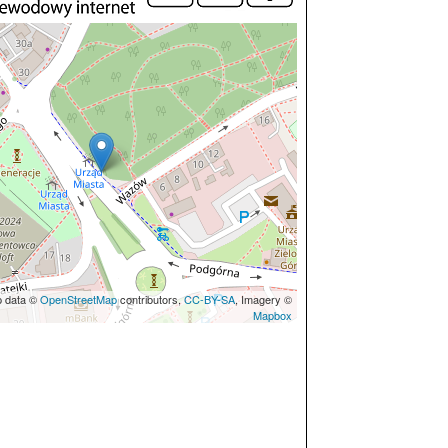
p data ©
OpenStreetMap
contributors,
CC-BY-SA
, Imagery ©
Mapbox