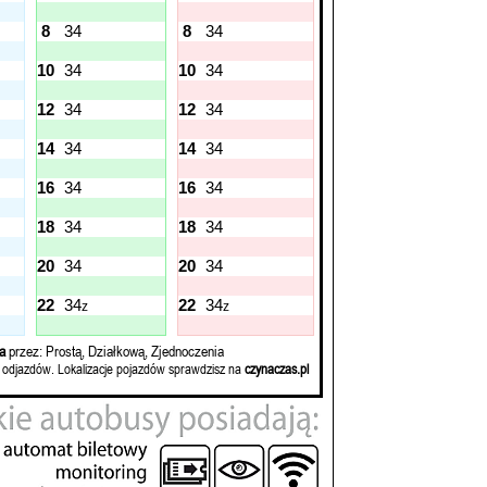
8
34
8
34
10
34
10
34
12
34
12
34
14
34
14
34
16
34
16
34
18
34
18
34
20
34
20
34
22
34
22
34
z
z
a
przez: Prostą, Działkową, Zjednoczenia
 odjazdów. Lokalizacje pojazdów sprawdzisz na
czynaczas.pl