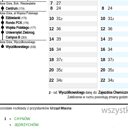
7
27
elona Góra, Boh. Westerplatte
8
24
8
24
Centrum
'
(174)
elona Góra, al.Wojska Polskiego
Elżbietanki
'
(175)
10
31
10
31
z
z
Rondo PCK
'
(176)
Wojska Polskiego
'
(177)
12
36
12
36
Uniwersytet Zielonog.
'
Campus B
(263)
14
39
14
39
elona Góra, Wyczółkowskiego
Wyczółkowskiego
'
(539)
16
34
16
34
18
37
18
37
z
z
20
35
20
35
z
z
22
34
22
34
z
z
z
- od:
Wyczółkowskiego
dalej do:
Zajezdnia Chemiczn
Zakłócenia w ruchu powodują zmiany godzin
ozostałe rozkłady z przystanków
Urząd Miasta
:
1
CHYNÓW
»
JĘDRZYCHÓW
»