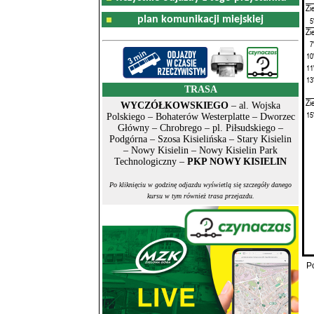
Zi
plan komunikacji miejskiej
5
Zi
7
10
11
13
TRASA
Zi
WYCZÓŁKOWSKIEGO
– al. Wojska
15
Polskiego – Bohaterów Westerplatte – Dworzec
Główny – Chrobrego – pl. Piłsudskiego –
Podgórna – Szosa Kisielińska – Stary Kisielin
– Nowy Kisielin – Nowy Kisielin Park
Technologiczny –
PKP NOWY KISIELIN
Po kliknięciu w godzinę odjazdu wyświetlą się szczegóły danego
kursu w tym również trasa przejazdu.
P