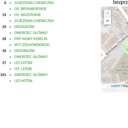
6
ZAJEZDNIA CHEMICZNA
»
OS. BRANIBORSKIE
»
+
15
OS. MAZURSKIE
»
−
ZAJEZDNIA CHEMICZNA
»
25
DROSZKÓW
»
DWORZEC GŁÓWNY
»
26
PKP NOWY KISIELIN
»
WYCZÓŁKOWSKIEGO
»
30
DRZONKÓW
»
DWORZEC GŁÓWNY
»
37
LECHITÓW
»
OS. LEŚNE
»
101
DWORZEC GŁÓWNY
»
LECHITÓW
»
Leaflet
| Ma