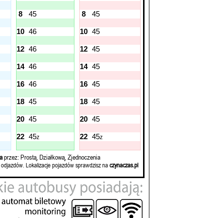
8
45
8
45
10
46
10
45
12
46
12
45
14
46
14
45
16
46
16
45
18
45
18
45
20
45
20
45
22
45
22
45
z
z
a
przez: Prostą, Działkową, Zjednoczenia
 odjazdów. Lokalizacje pojazdów sprawdzisz na
czynaczas.pl