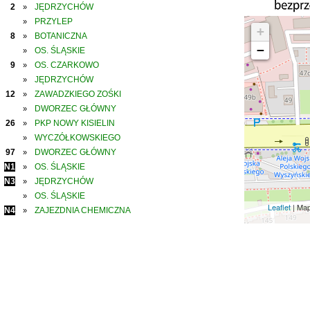
2
JĘDRZYCHÓW
»
PRZYLEP
»
+
8
BOTANICZNA
»
−
OS. ŚLĄSKIE
»
9
OS. CZARKOWO
»
JĘDRZYCHÓW
»
12
ZAWADZKIEGO ZOŚKI
»
DWORZEC GŁÓWNY
»
26
PKP NOWY KISIELIN
»
WYCZÓŁKOWSKIEGO
»
97
DWORZEC GŁÓWNY
»
N1
OS. ŚLĄSKIE
»
N3
JĘDRZYCHÓW
»
OS. ŚLĄSKIE
»
Leaflet
| Ma
N4
ZAJEZDNIA CHEMICZNA
»