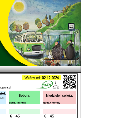
Ważny od:
02.12.2024
k.zgora.pl
ątek
Soboty:
Niedziele i święta:
CJE
godz./ minuty
godz./ minuty
6
45
6
45