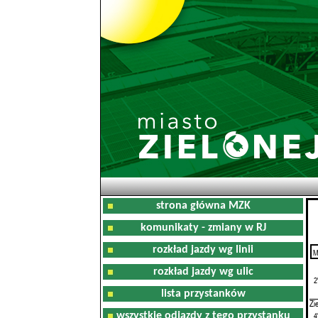
strona główna MZK
komunikaty - zmiany w RJ
rozkład jazdy wg linii
M
0
rozkład jazdy wg ulic
2
lista przystanków
Zi
wszystkie odjazdy z tego przystanku
4