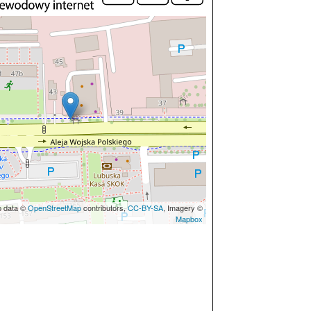
p data ©
OpenStreetMap
contributors,
CC-BY-SA
, Imagery ©
Mapbox