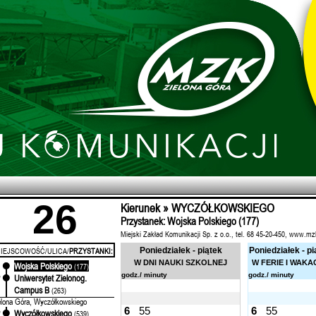
26
Kierunek » WYCZÓŁKOWSKIEGO
Przystanek: Wojska Polskiego (177)
Miejski Zakład Komunikacji Sp. z o.o., tel. 68 45-20-450, www.mz
IEJSCOWOŚĆ/ULICA/
PRZYSTANKI:
Poniedziałek - piątek
Poniedziałek - pi
W DNI NAUKI SZKOLNEJ
W FERIE I WAKA
Wojska Polskiego
'
(177)
godz./ minuty
godz./ minuty
Uniwersytet Zielonog.
'
Campus B
(263)
elona Góra, Wyczółkowskiego
6
55
6
55
Wyczółkowskiego
'
(539)