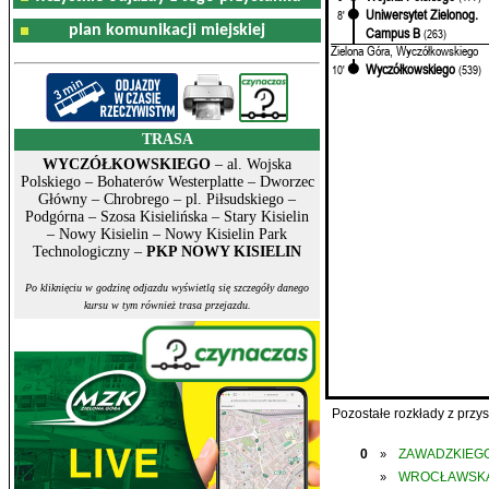
Uniwersytet Zielonog.
8'
plan komunikacji miejskiej
Campus B
(263)
Zielona Góra, Wyczółkowskiego
Wyczółkowskiego
10'
(539)
TRASA
WYCZÓŁKOWSKIEGO
– al. Wojska
Polskiego – Bohaterów Westerplatte – Dworzec
Główny – Chrobrego – pl. Piłsudskiego –
Podgórna – Szosa Kisielińska – Stary Kisielin
– Nowy Kisielin – Nowy Kisielin Park
Technologiczny –
PKP NOWY KISIELIN
Po kliknięciu w godzinę odjazdu wyświetlą się szczegóły danego
kursu w tym również trasa przejazdu.
Pozostałe rozkłady z prz
0
ZAWADZKIEGO
»
WROCŁAWSK
»