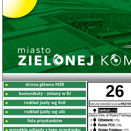
26
strona główna MZK
komunikaty - zmiany w RJ
rozkład jazdy wg linii
MIEJSCOWOŚĆ/ULICA/
PRZYST
Centrum
0'
(174)
rozkład jazdy wg ulic
Zielona Góra, al.Wojska Polskiego
Elżbietanki
2'
(175)
lista przystanków
Rondo PCK
5'
(176)
Wojska Polskiego
wszystkie odjazdy z tego przystanku
6'
(177)