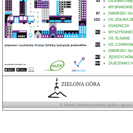
44
OS.KWIATOW
»
WYSPIAŃSKI
»
97
DWORZEC G
»
102
OS. DOLINA Z
»
OSADNICZA
»
N1
WYSZYŃSKIE
»
OS. ŚLĄSKIE
»
N2
OS. CZARKO
»
DWORZEC G
»
N3
JĘDRZYCHÓ
»
N4
ZAJEZDNIA C
»
© Miejski Zakład Komunikacji Spółka z ogranic