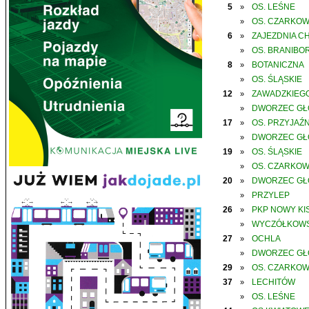
5
OS. LEŚNE
»
OS. CZARKO
»
6
ZAJEZDNIA C
»
OS. BRANIBO
»
8
BOTANICZNA
»
OS. ŚLĄSKIE
»
12
ZAWADZKIEGO
»
DWORZEC G
»
17
OS. PRZYJAŹN
»
DWORZEC G
»
19
OS. ŚLĄSKIE
»
OS. CZARKO
»
20
DWORZEC G
»
PRZYLEP
»
26
PKP NOWY KIS
»
WYCZÓŁKOWS
»
27
OCHLA
»
DWORZEC G
»
29
OS. CZARKO
»
37
LECHITÓW
»
OS. LEŚNE
»