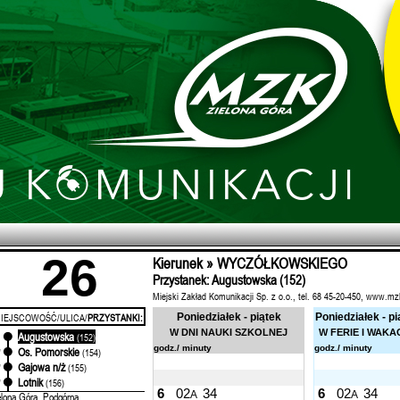
26
Kierunek » WYCZÓŁKOWSKIEGO
Przystanek: Augustowska (152)
Miejski Zakład Komunikacji Sp. z o.o., tel. 68 45-20-450, www.mz
IEJSCOWOŚĆ/ULICA/
PRZYSTANKI:
Poniedziałek - piątek
Poniedziałek - pi
W DNI NAUKI SZKOLNEJ
W FERIE I WAKA
Augustowska
'
(152)
godz./ minuty
godz./ minuty
Os. Pomorskie
'
(154)
Gajowa n/ż
'
(155)
Lotnik
'
(156)
6
02
34
6
02
34
A
A
elona Góra, Podgórna