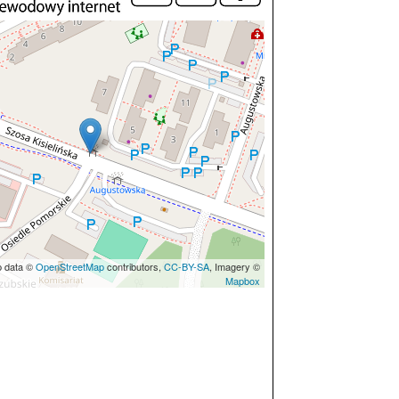
p data ©
OpenStreetMap
contributors,
CC-BY-SA
, Imagery ©
Mapbox