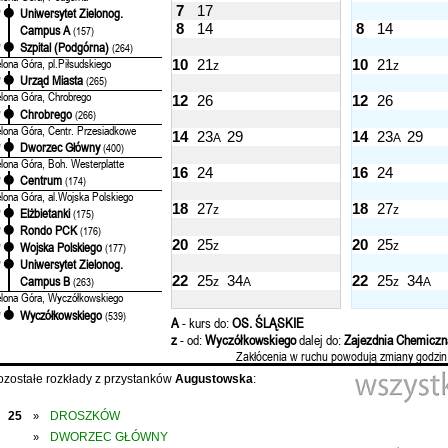
7
17
Uniwersytet Zielonog.
'
8
14
8
14
Campus A
(157)
Szpital (Podgórna)
'
(264)
elona Góra, pl.Piłsudskiego
10
21
10
21
z
z
Urząd Miasta
'
(265)
elona Góra, Chrobrego
12
26
12
26
Chrobrego
'
(266)
elona Góra, Centr. Przesiadkowe
14
23
29
14
23
29
A
A
Dworzec Główny
'
(400)
elona Góra, Boh. Westerplatte
16
24
16
24
Centrum
'
(174)
elona Góra, al.Wojska Polskiego
18
27
18
27
z
z
Elżbietanki
'
(175)
Rondo PCK
'
(176)
20
25
20
25
z
z
Wojska Polskiego
'
(177)
Uniwersytet Zielonog.
'
22
25
34
22
25
34
Campus B
(263)
z
A
z
A
elona Góra, Wyczółkowskiego
Wyczółkowskiego
'
(539)
A
- kurs do:
OS. ŚLĄSKIE
z
- od:
Wyczółkowskiego
dalej do:
Zajezdnia Chemiczn
Zakłócenia w ruchu powodują zmiany godzin
ozostałe rozkłady z przystanków
Augustowska
:
25
DROSZKÓW
»
DWORZEC GŁÓWNY
»