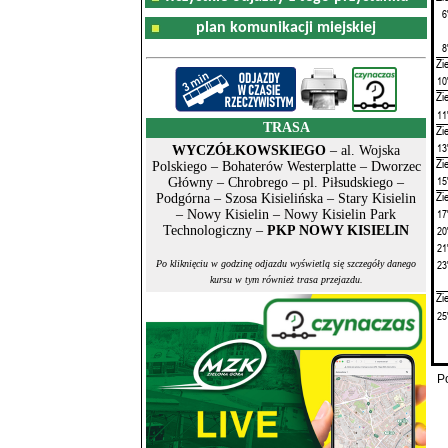
6
plan komunikacji miejskiej
8
Zi
10
Zi
11
TRASA
Zi
13
WYCZÓŁKOWSKIEGO
– al. Wojska
Zi
Polskiego – Bohaterów Westerplatte – Dworzec
15
Główny – Chrobrego – pl. Piłsudskiego –
Zi
Podgórna – Szosa Kisielińska – Stary Kisielin
17
– Nowy Kisielin – Nowy Kisielin Park
Technologiczny –
PKP NOWY KISIELIN
20
21
23
Po kliknięciu w godzinę odjazdu wyświetlą się szczegóły danego
kursu w tym również trasa przejazdu.
Zi
25
P