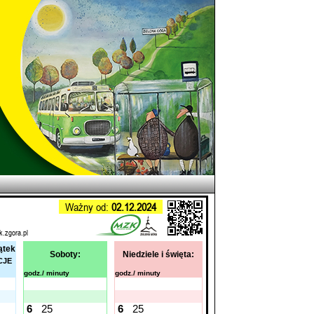
Ważny od:
02.12.2024
k.zgora.pl
ątek
Soboty:
Niedziele i święta:
CJE
godz./ minuty
godz./ minuty
6
25
6
25