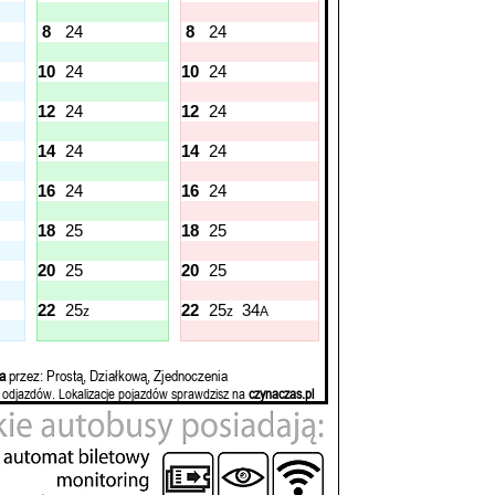
8
24
8
24
10
24
10
24
12
24
12
24
14
24
14
24
16
24
16
24
18
25
18
25
20
25
20
25
22
25
22
25
34
z
z
A
a
przez: Prostą, Działkową, Zjednoczenia
 odjazdów. Lokalizacje pojazdów sprawdzisz na
czynaczas.pl