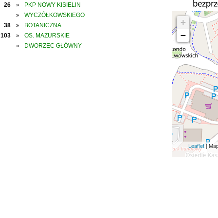
26
PKP NOWY KISIELIN
»
WYCZÓŁKOWSKIEGO
»
+
38
BOTANICZNA
»
−
103
OS. MAZURSKIE
»
DWORZEC GŁÓWNY
»
Leaflet
| Ma