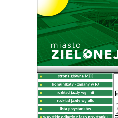
strona główna MZK
komunikaty - zmiany w RJ
rozkład jazdy wg linii
M
0
rozkład jazdy wg ulic
2
3
lista przystanków
4
Zi
wszystkie odjazdy z tego przystanku