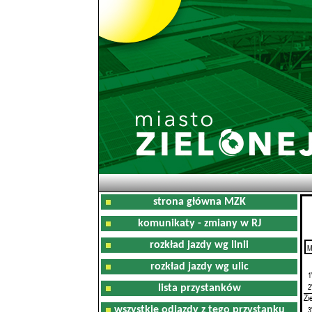
strona główna MZK
komunikaty - zmiany w RJ
rozkład jazdy wg linii
M
0
rozkład jazdy wg ulic
1
2
lista przystanków
Zi
wszystkie odjazdy z tego przystanku
3