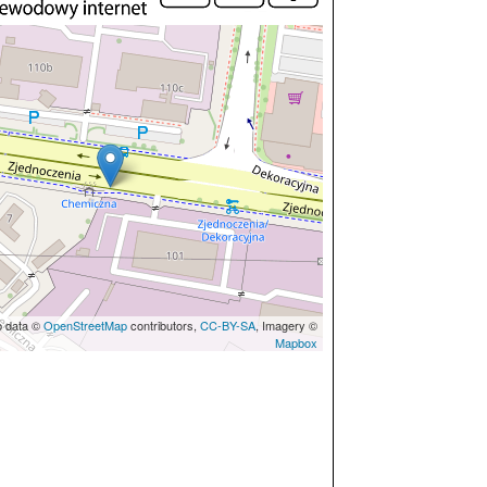
p data ©
OpenStreetMap
contributors,
CC-BY-SA
, Imagery ©
Mapbox