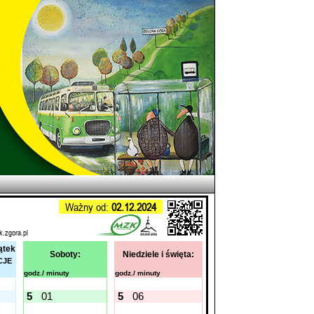
Ważny od:
02.12.2024
k.zgora.pl
ątek
Soboty:
Niedziele i święta:
CJE
godz./ minuty
godz./ minuty
5
01
5
06