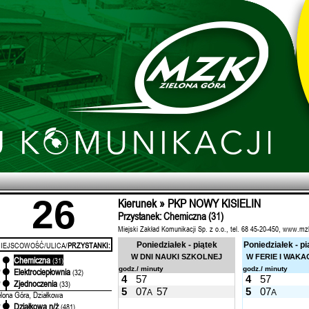
26
Kierunek » PKP NOWY KISIELIN
Przystanek: Chemiczna (31)
Miejski Zakład Komunikacji Sp. z o.o., tel. 68 45-20-450, www.mz
IEJSCOWOŚĆ/ULICA/
PRZYSTANKI:
Poniedziałek - piątek
Poniedziałek - pi
W DNI NAUKI SZKOLNEJ
W FERIE I WAKA
Chemiczna
'
(31)
godz./ minuty
godz./ minuty
Elektrociepłownia
'
(32)
4
57
4
57
Zjednoczenia
'
(33)
5
07
57
5
07
A
A
elona Góra, Działkowa
Działkowa n/ż
'
(481)