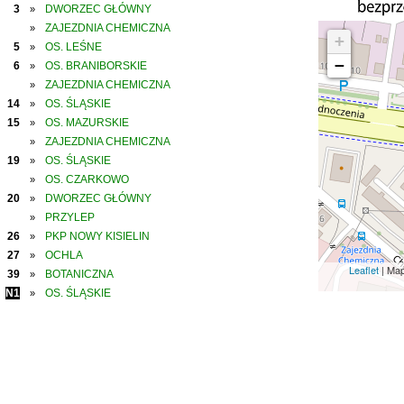
3
DWORZEC GŁÓWNY
»
ZAJEZDNIA CHEMICZNA
»
+
5
OS. LEŚNE
»
−
6
OS. BRANIBORSKIE
»
ZAJEZDNIA CHEMICZNA
»
14
OS. ŚLĄSKIE
»
15
OS. MAZURSKIE
»
ZAJEZDNIA CHEMICZNA
»
19
OS. ŚLĄSKIE
»
OS. CZARKOWO
»
20
DWORZEC GŁÓWNY
»
PRZYLEP
»
26
PKP NOWY KISIELIN
»
27
OCHLA
»
Leaflet
| Ma
39
BOTANICZNA
»
N1
OS. ŚLĄSKIE
»