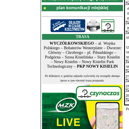
Zi
plan komunikacji miejskiej
4
5
6
Zi
8
Zi
TRASA
10
WYCZÓŁKOWSKIEGO
– al. Wojska
12
Polskiego – Bohaterów Westerplatte – Dworzec
14
Główny – Chrobrego – pl. Piłsudskiego –
16
Podgórna – Szosa Kisielińska – Stary Kisielin
Zi
– Nowy Kisielin – Nowy Kisielin Park
Technologiczny –
PKP NOWY KISIELIN
18
Zi
21
Po kliknięciu w godzinę odjazdu wyświetlą się szczegóły danego
Zi
kursu w tym również trasa przejazdu.
23
Zi
25
Zi
P