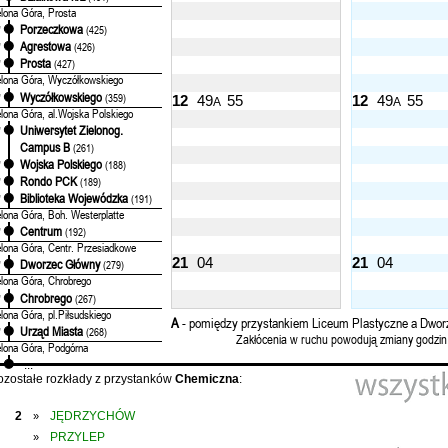
elona Góra, Prosta
Porzeczkowa
'
(425)
Agrestowa
'
(426)
Prosta
'
(427)
elona Góra, Wyczółkowskiego
Wyczółkowskiego
'
(359)
12
49
55
12
49
55
A
A
elona Góra, al.Wojska Polskiego
Uniwersytet Zielonog.
'
Campus B
(261)
Wojska Polskiego
'
(188)
Rondo PCK
'
(189)
Biblioteka Wojewódzka
'
(191)
elona Góra, Boh. Westerplatte
Centrum
'
(192)
elona Góra, Centr. Przesiadkowe
21
04
21
04
Dworzec Główny
'
(279)
elona Góra, Chrobrego
Chrobrego
'
(267)
elona Góra, pl.Piłsudskiego
A
- pomiędzy przystankiem Liceum Plastyczne a Dwor
Urząd Miasta
'
(268)
Zakłócenia w ruchu powodują zmiany godzin
elona Góra, Podgórna
...
ozostałe rozkłady z przystanków
Chemiczna
:
2
JĘDRZYCHÓW
»
PRZYLEP
»