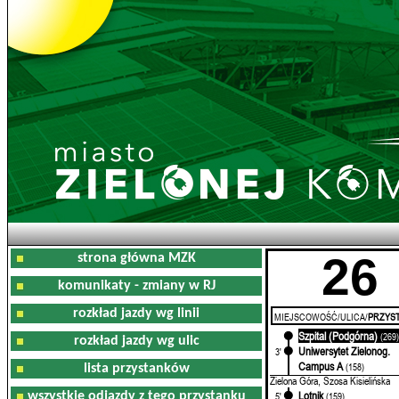
26
strona główna MZK
komunikaty - zmiany w RJ
rozkład jazdy wg linii
MIEJSCOWOŚĆ/ULICA/
PRZYST
Szpital (Podgórna)
0'
(269
rozkład jazdy wg ulic
Uniwersytet Zielonog.
3'
Campus A
(158)
lista przystanków
Zielona Góra, Szosa Kisielińska
Lotnik
wszystkie odjazdy z tego przystanku
5'
(159)