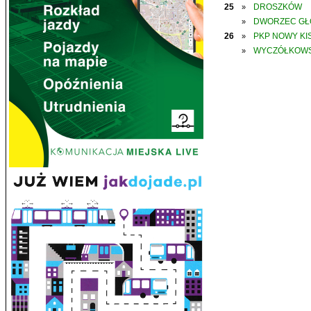
25
DROSZKÓW
»
DWORZEC G
»
26
PKP NOWY KIS
»
WYCZÓŁKOWS
»