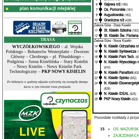
Gajowa n/ż
6'
(160)
plan komunikacji miejskiej
Os. Pomorskie
7'
(161)
Augustowska
9'
(162)
Graniczna n/ż
10'
(429)
Zielona Góra - Stary Kisielin
St. Kisielin Szkolna
11'
(163)
St. Kisielin Św. Floriana
12'
TRASA
Zielona Góra - Nowy Kisielin
N. Kisielin Odrzańska n/
14'
WYCZÓŁKOWSKIEGO
– al. Wojska
N. Kisielin Syrkiewicza
16'
(
Polskiego – Bohaterów Westerplatte – Dworzec
N. Kisielin Park Tech.
18'
(6
Główny – Chrobrego – pl. Piłsudskiego –
N. Kisielin Wysockiego n
Podgórna – Szosa Kisielińska – Stary Kisielin
19'
– Nowy Kisielin – Nowy Kisielin Park
(610)
Technologiczny –
PKP NOWY KISIELIN
N. Kisielin Panattoni
20'
(63
N. Kisielin Spinko
22'
(652)
Po kliknięciu w godzinę odjazdu wyświetlą się szczegóły danego
N. Kisielin Ekoenergety
24'
kursu w tym również trasa przejazdu.
(626)
N. Kisielin IDEAL
26'
(625)
PKP Nowy Kisielin
28'
(622)
Pozostałe rozkłady z prz
15
OS. MAZURSK
»
ZAJEZDNIA C
»