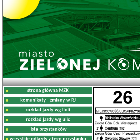
26
strona główna MZK
komunikaty - zmiany w RJ
rozkład jazdy wg linii
MIEJSCOWOŚĆ/ULICA/
PRZYST
Biblioteka Wojewódzka
0'
rozkład jazdy wg ulic
Zielona Góra, Boh. Westerplatte
Centrum
2'
(192)
lista przystanków
Zielona Góra, Centr. Przesiadkow
Dworzec Główny
5'
(279)
wszystkie odjazdy z tego przystanku