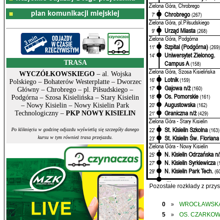
Zielona Góra, Chrobrego
plan komunikacji miejskiej
Chrobrego
7'
(267)
Zielona Góra, pl.Piłsudskiego
Urząd Miasta
9'
(268)
Zielona Góra, Podgórna
Szpital (Podgórna)
11'
(269
Uniwersytet Zielonog.
14'
TRASA
Campus A
(158)
Zielona Góra, Szosa Kisielińska
WYCZÓŁKOWSKIEGO
– al. Wojska
Lotnik
16'
(159)
Polskiego – Bohaterów Westerplatte – Dworzec
Gajowa n/ż
17'
(160)
Główny – Chrobrego – pl. Piłsudskiego –
Os. Pomorskie
18'
(161)
Podgórna – Szosa Kisielińska – Stary Kisielin
Augustowska
20'
(162)
– Nowy Kisielin – Nowy Kisielin Park
Graniczna n/ż
Technologiczny –
PKP NOWY KISIELIN
21'
(429)
Zielona Góra - Stary Kisielin
St. Kisielin Szkolna
22'
(163)
Po kliknięciu w godzinę odjazdu wyświetlą się szczegóły danego
St. Kisielin Św. Floriana
23'
kursu w tym również trasa przejazdu.
Zielona Góra - Nowy Kisielin
N. Kisielin Odrzańska n/
25'
N. Kisielin Syrkiewicza
27'
(
N. Kisielin Park Tech.
29'
(6
...
Pozostałe rozkłady z prz
0
WROCŁAWSK
»
5
OS. CZARKO
»