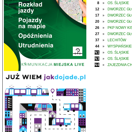
8
OS. ŚLĄSKIE
»
12
DWORZEC G
»
17
DWORZEC G
»
20
DWORZEC G
»
26
PKP NOWY KIS
»
27
DWORZEC G
»
37
LECHITÓW
»
44
WYSPIAŃSKI
»
N1
OS. ŚLĄSKIE
»
N3
OS. ŚLĄSKIE
»
N4
ZAJEZDNIA C
»