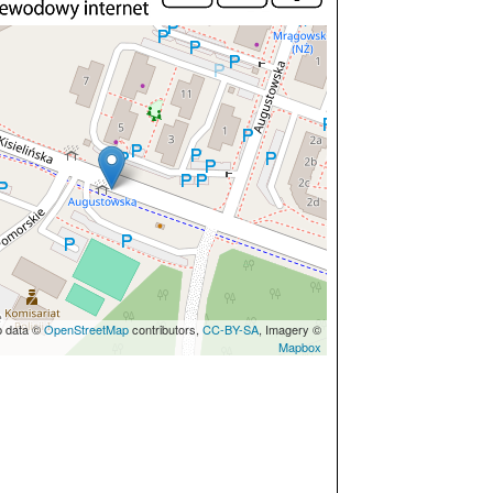
p data ©
OpenStreetMap
contributors,
CC-BY-SA
, Imagery ©
Mapbox