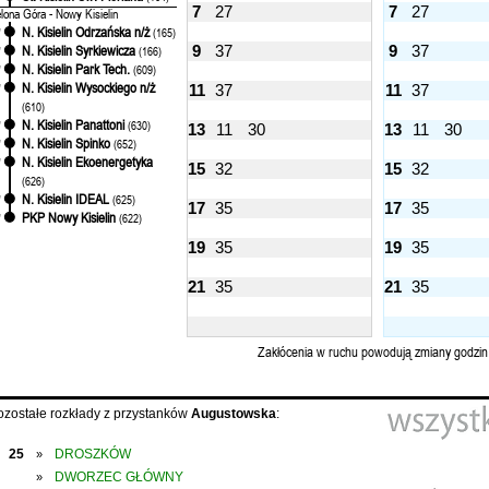
7
27
7
27
elona Góra - Nowy Kisielin
N. Kisielin Odrzańska n/ż
'
(165)
9
37
9
37
N. Kisielin Syrkiewicza
'
(166)
N. Kisielin Park Tech.
'
(609)
N. Kisielin Wysockiego n/ż
'
11
37
11
37
(610)
N. Kisielin Panattoni
'
(630)
13
11
30
13
11
30
N. Kisielin Spinko
'
(652)
N. Kisielin Ekoenergetyka
'
15
32
15
32
(626)
N. Kisielin IDEAL
'
(625)
17
35
17
35
PKP Nowy Kisielin
'
(622)
19
35
19
35
21
35
21
35
Zakłócenia w ruchu powodują zmiany godzin
ozostałe rozkłady z przystanków
Augustowska
:
25
DROSZKÓW
»
DWORZEC GŁÓWNY
»