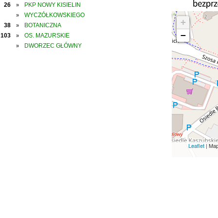
26
PKP NOWY KISIELIN
»
WYCZÓŁKOWSKIEGO
»
+
38
BOTANICZNA
»
−
103
OS. MAZURSKIE
»
DWORZEC GŁÓWNY
»
Leaflet
| Ma