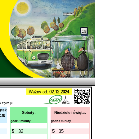
Ważny od:
02.12.2024
k.zgora.pl
ątek
Soboty:
Niedziele i święta:
CJE
godz./ minuty
godz./ minuty
5
32
5
35