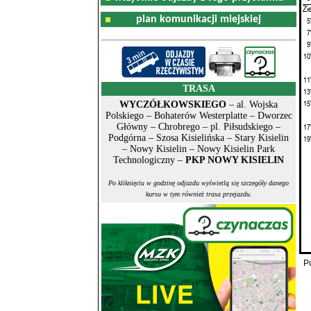
Zi
plan komunikacji miejskiej
5
7
9
10
11
TRASA
13
15
WYCZÓŁKOWSKIEGO
– al. Wojska
Polskiego – Bohaterów Westerplatte – Dworzec
Główny – Chrobrego – pl. Piłsudskiego –
17
Podgórna – Szosa Kisielińska – Stary Kisielin
19
– Nowy Kisielin – Nowy Kisielin Park
Technologiczny –
PKP NOWY KISIELIN
Po kliknięciu w godzinę odjazdu wyświetlą się szczegóły danego
kursu w tym również trasa przejazdu.
P