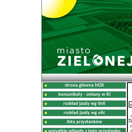
strona główna MZK
komunikaty - zmiany w RJ
rozkład jazdy wg linii
M
0
rozkład jazdy wg ulic
1
Zi
lista przystanków
2
wszystkie odjazdy z tego przystanku
3