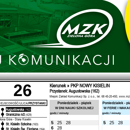
26
Kierunek » PKP NOWY KISIELIN
Przystanek: Augustowska (162)
Miejski Zakład Komunikacji Sp. z o.o., tel. 68 45-20-450, www.mz
IEJSCOWOŚĆ/ULICA/
PRZYSTANKI:
Poniedziałek - piątek
Poniedziałek - pi
W DNI NAUKI SZKOLNEJ
W FERIE I WAKA
Augustowska
'
(162)
godz./ minuty
godz./ minuty
Graniczna n/ż
'
(429)
elona Góra - Stary Kisielin
5
25
28
5
25
28
St. Kisielin Szkolna
'
(163)
6
28
St. Kisielin Św. Floriana
'
(164)