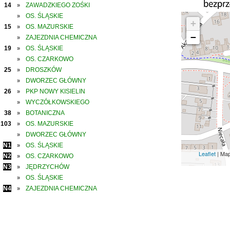
14
ZAWADZKIEGO ZOŚKI
»
OS. ŚLĄSKIE
»
+
15
OS. MAZURSKIE
»
−
ZAJEZDNIA CHEMICZNA
»
19
OS. ŚLĄSKIE
»
OS. CZARKOWO
»
25
DROSZKÓW
»
DWORZEC GŁÓWNY
»
26
PKP NOWY KISIELIN
»
WYCZÓŁKOWSKIEGO
»
38
BOTANICZNA
»
103
OS. MAZURSKIE
»
DWORZEC GŁÓWNY
»
N1
OS. ŚLĄSKIE
»
Leaflet
| Ma
N2
OS. CZARKOWO
»
N3
JĘDRZYCHÓW
»
OS. ŚLĄSKIE
»
N4
ZAJEZDNIA CHEMICZNA
»