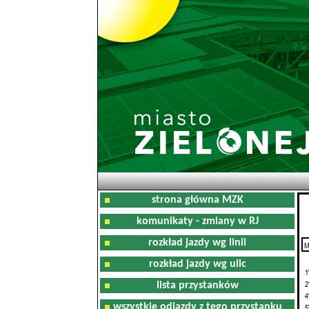
strona główna MZK
komunikaty - zmiany w RJ
rozkład jazdy wg linii
M
0
rozkład jazdy wg ulic
1
2
lista przystanków
4
wszystkie odjazdy z tego przystanku
5