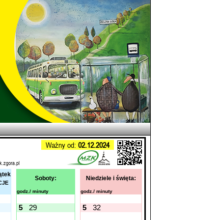
Ważny od:
02.12.2024
k.zgora.pl
ątek
Soboty:
Niedziele i święta:
CJE
godz./ minuty
godz./ minuty
5
29
5
32