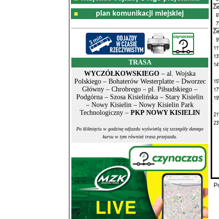
Zi
plan komunikacji miejskiej
6
7
Zi
9
11
13
TRASA
14
WYCZÓŁKOWSKIEGO
– al. Wojska
15
Polskiego – Bohaterów Westerplatte – Dworzec
Główny – Chrobrego – pl. Piłsudskiego –
17
Podgórna – Szosa Kisielińska – Stary Kisielin
19
– Nowy Kisielin – Nowy Kisielin Park
Technologiczny –
PKP NOWY KISIELIN
21
23
Po kliknięciu w godzinę odjazdu wyświetlą się szczegóły danego
kursu w tym również trasa przejazdu.
P