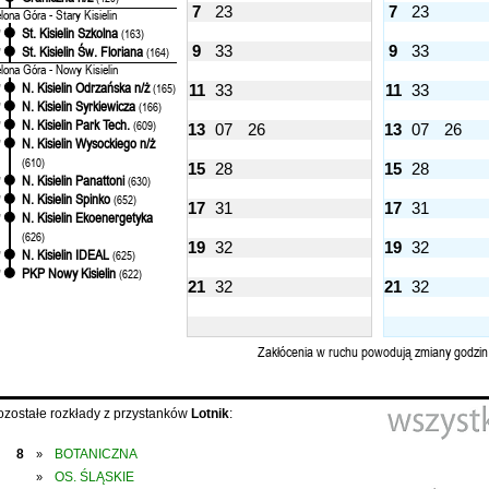
7
23
7
23
elona Góra - Stary Kisielin
St. Kisielin Szkolna
'
(163)
9
33
9
33
St. Kisielin Św. Floriana
'
(164)
elona Góra - Nowy Kisielin
N. Kisielin Odrzańska n/ż
'
(165)
11
33
11
33
N. Kisielin Syrkiewicza
'
(166)
N. Kisielin Park Tech.
'
(609)
13
07
26
13
07
26
N. Kisielin Wysockiego n/ż
'
(610)
15
28
15
28
N. Kisielin Panattoni
'
(630)
N. Kisielin Spinko
'
(652)
17
31
17
31
N. Kisielin Ekoenergetyka
'
(626)
19
32
19
32
N. Kisielin IDEAL
'
(625)
PKP Nowy Kisielin
'
(622)
21
32
21
32
Zakłócenia w ruchu powodują zmiany godzin
ozostałe rozkłady z przystanków
Lotnik
:
8
BOTANICZNA
»
OS. ŚLĄSKIE
»