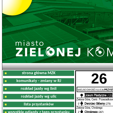
26
strona główna MZK
komunikaty - zmiany w RJ
rozkład jazdy wg linii
MIEJSCOWOŚĆ/ULICA/
PRZYST
Liceum Plastyczne
0'
(120)
rozkład jazdy wg ulic
Zielona Góra, Centr. Przesiadkow
Dworzec Główny
0'
(279)
lista przystanków
Zielona Góra, Chrobrego
Chrobrego
2'
(267)
wszystkie odjazdy z tego przystanku