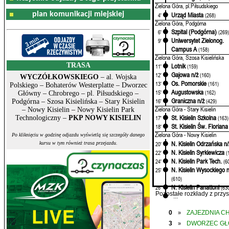
Zielona Góra, pl.Piłsudskiego
plan komunikacji miejskiej
Urząd Miasta
4'
(268)
Zielona Góra, Podgórna
Szpital (Podgórna)
6'
(269
Uniwersytet Zielonog.
9'
Campus A
(158)
Zielona Góra, Szosa Kisielińska
TRASA
Lotnik
11'
(159)
Gajowa n/ż
12'
(160)
WYCZÓŁKOWSKIEGO
– al. Wojska
Os. Pomorskie
13'
(161)
Polskiego – Bohaterów Westerplatte – Dworzec
Augustowska
15'
(162)
Główny – Chrobrego – pl. Piłsudskiego –
Graniczna n/ż
16'
(429)
Podgórna – Szosa Kisielińska – Stary Kisielin
Zielona Góra - Stary Kisielin
– Nowy Kisielin – Nowy Kisielin Park
St. Kisielin Szkolna
Technologiczny –
PKP NOWY KISIELIN
17'
(163)
St. Kisielin Św. Floriana
18'
Zielona Góra - Nowy Kisielin
Po kliknięciu w godzinę odjazdu wyświetlą się szczegóły danego
N. Kisielin Odrzańska n/
20'
kursu w tym również trasa przejazdu.
N. Kisielin Syrkiewicza
22'
(
N. Kisielin Park Tech.
24'
(6
N. Kisielin Wysockiego n
25'
(610)
N. Kisielin Panattoni
26'
(63
Pozostałe rozkłady z prz
...
0
ZAJEZDNIA C
»
3
DWORZEC G
»