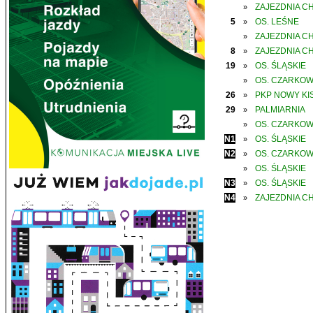
ZAJEZDNIA C
»
5
OS. LEŚNE
»
ZAJEZDNIA C
»
8
ZAJEZDNIA C
»
19
OS. ŚLĄSKIE
»
OS. CZARKO
»
26
PKP NOWY KIS
»
29
PALMIARNIA
»
OS. CZARKO
»
N1
OS. ŚLĄSKIE
»
N2
OS. CZARKO
»
OS. ŚLĄSKIE
»
N3
OS. ŚLĄSKIE
»
N4
ZAJEZDNIA C
»