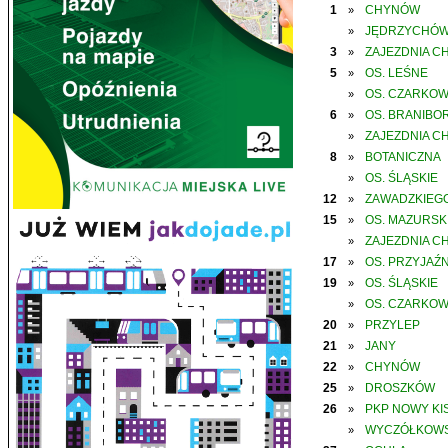
1
CHYNÓW
»
JĘDRZYCHÓ
»
3
ZAJEZDNIA C
»
5
OS. LEŚNE
»
OS. CZARKO
»
6
OS. BRANIBO
»
ZAJEZDNIA C
»
8
BOTANICZNA
»
OS. ŚLĄSKIE
»
12
ZAWADZKIEGO
»
15
OS. MAZURSK
»
ZAJEZDNIA C
»
17
OS. PRZYJAŹN
»
19
OS. ŚLĄSKIE
»
OS. CZARKO
»
20
PRZYLEP
»
21
JANY
»
22
CHYNÓW
»
25
DROSZKÓW
»
26
PKP NOWY KIS
»
WYCZÓŁKOWS
»