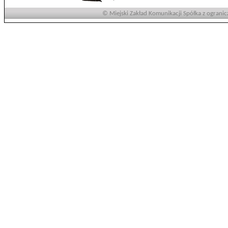
© Miejski Zakład Komunikacji Spółka z ogranic