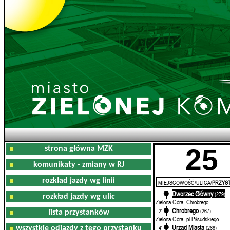
25
strona główna MZK
komunikaty - zmiany w RJ
rozkład jazdy wg linii
MIEJSCOWOŚĆ/ULICA/
PRZYST
Dworzec Główny
0'
(279)
rozkład jazdy wg ulic
Zielona Góra, Chrobrego
Chrobrego
2'
(267)
lista przystanków
Zielona Góra, pl.Piłsudskiego
Urząd Miasta
4'
(268)
wszystkie odjazdy z tego przystanku