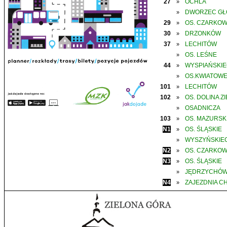
27
OCHLA
»
DWORZEC G
»
29
OS. CZARKO
»
30
DRZONKÓW
»
37
LECHITÓW
»
OS. LEŚNE
»
44
WYSPIAŃSKI
»
OS.KWIATOW
»
101
LECHITÓW
»
102
OS. DOLINA Z
»
OSADNICZA
»
103
OS. MAZURSK
»
N1
OS. ŚLĄSKIE
»
WYSZYŃSKIE
»
N2
OS. CZARKO
»
N3
OS. ŚLĄSKIE
»
JĘDRZYCHÓ
»
N4
ZAJEZDNIA C
»