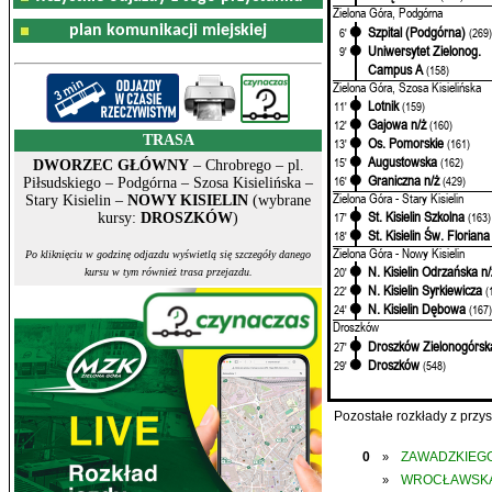
Zielona Góra, Podgórna
plan komunikacji miejskiej
Szpital (Podgórna)
6'
(269
Uniwersytet Zielonog.
9'
Campus A
(158)
Zielona Góra, Szosa Kisielińska
Lotnik
11'
(159)
Gajowa n/ż
12'
(160)
TRASA
Os. Pomorskie
13'
(161)
Augustowska
15'
(162)
DWORZEC GŁÓWNY
– Chrobrego – pl.
Graniczna n/ż
16'
(429)
Piłsudskiego – Podgórna – Szosa Kisielińska –
Zielona Góra - Stary Kisielin
Stary Kisielin –
NOWY KISIELIN
(wybrane
St. Kisielin Szkolna
17'
(163)
kursy:
DROSZKÓW
)
St. Kisielin Św. Floriana
18'
Zielona Góra - Nowy Kisielin
Po kliknięciu w godzinę odjazdu wyświetlą się szczegóły danego
N. Kisielin Odrzańska n/
20'
kursu w tym również trasa przejazdu.
N. Kisielin Syrkiewicza
22'
(
N. Kisielin Dębowa
24'
(167
Droszków
Droszków Zielonogórsk
27'
Droszków
29'
(548)
Pozostałe rozkłady z prz
0
ZAWADZKIEGO
»
WROCŁAWSK
»