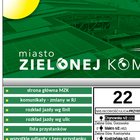
22
strona główna MZK
komunikaty - zmiany w RJ
rozkład jazdy wg linii
MIEJSCOWOŚĆ/ULICA/
PRZYST
Chynowska n/ż
0'
(325)
rozkład jazdy wg ulic
Zielona Góra, Gorzowska
Makro n/ż
0'
(482)
lista przystanków
Zielona Góra, Kostrzyńska
Kostrzyńska n/ż
1'
(502)
wszystkie odjazdy z tego przystanku