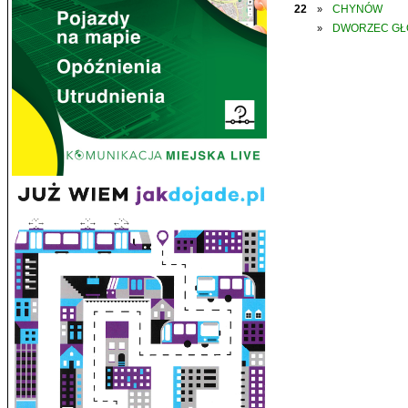
22
CHYNÓW
»
DWORZEC G
»