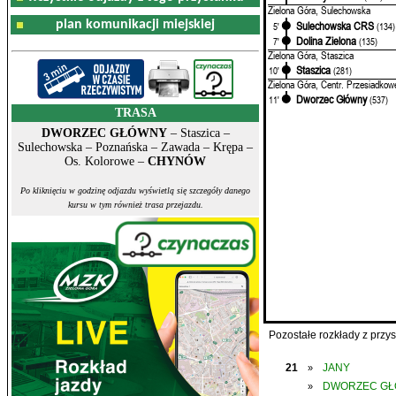
Zielona Góra, Sulechowska
plan komunikacji miejskiej
Sulechowska CRS
5'
(134)
Dolina Zielona
7'
(135)
Zielona Góra, Staszica
Staszica
10'
(281)
Zielona Góra, Centr. Przesiadkow
Dworzec Główny
11'
(537)
TRASA
DWORZEC GŁÓWNY
– Staszica –
Sulechowska – Poznańska – Zawada – Krępa –
Os. Kolorowe –
CHYNÓW
Po kliknięciu w godzinę odjazdu wyświetlą się szczegóły danego
kursu w tym również trasa przejazdu.
Pozostałe rozkłady z prz
21
JANY
»
DWORZEC G
»